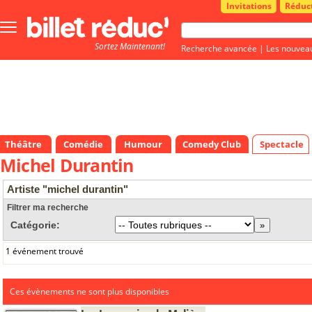
Invitations
Réduc
Bouton
menu
Sortez Maintenant!
principale
Recherche avancée
|
Les nouvea
Théâtre
Comédie
Humour
Comedy Club
Spectacle
Michel Durantin
Artiste "michel durantin"
Filtrer ma recherche
Catégorie:
1 événement trouvé
Ces évènements ne sont plus disponibles