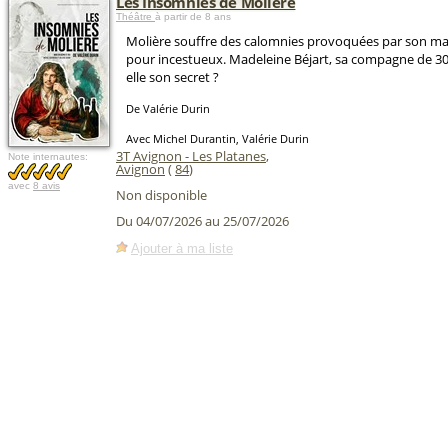
Les Insomnies de Molière
Théâtre
à partir de 8 ans
Molière souffre des calomnies provoquées par son ma
pour incestueux. Madeleine Béjart, sa compagne de 30 
elle son secret ?
De Valérie Durin
Avec Michel Durantin, Valérie Durin
3T Avignon - Les Platanes
,
Note internautes:
Avignon
(
84
)
avec
8 avis
Non disponible
Du 04/07/2026 au 25/07/2026
Ajouter à ma liste