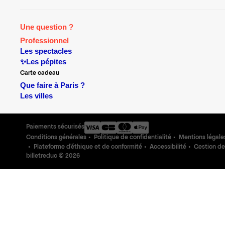
Une question ?
Professionnel
Les spectacles
✨Les pépites
Carte cadeau
Que faire à Paris ?
Les villes
Paiements sécurisés
Conditions générales
Politique de confidentialité
Mentions légale
Plateforme d'éthique et de conformité
Accessibilité
Gestion de
billetreduc ©
2026