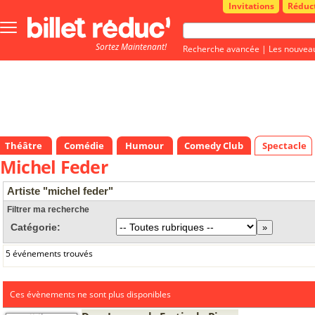
Invitations
Réduc
Bouton
menu
Sortez Maintenant!
principale
Recherche avancée
|
Les nouvea
Théâtre
Comédie
Humour
Comedy Club
Spectacle
Michel Feder
Artiste "michel feder"
Filtrer ma recherche
Catégorie:
5 événements trouvés
Ces évènements ne sont plus disponibles