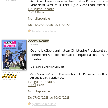
avec
11 avis
Avec Alfred Luciani, Guillaume Tavi, Frederic Dockes, Fanny Luc
Mandelbrot, Rémi Ethuin, Felix Hugue, Michel Feder, Michel Pi
L'Auguste Théâtre
,
75011
Paris
Non disponible
Du 11/02/2022 au 23/11/2022
Ajouter à ma liste
Zoom Avant
Comédie
Quand le célèbre animateur Christophe Pradlate et s
célèbre émission de télé-réalité "Enquête à chaud" s'in
théâtre.
De Patrice Chartier-Crouzet
Note internautes:
Avec Adélaïde Asselot, Charlotte Mas, Elsa Pouradier, Léo Bast
Arnaud Jouan, Valérian Dez
avec
46 avis
L'Auguste Théâtre
,
75011
Paris
Non disponible
Du 07/03/2023 au 16/03/2023
Ajouter à ma liste