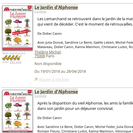
Le Jardin d'Alphonse
Comédie
Les Lemarchand se retrouvent dans le jardin de la ma
qui vient de décéder. C'est le moment de retrouvailles.
De Didier Caron
Avec Julia Dorval, Sandrine Le Berre, Gaëlle Lebert, Michel Fed
Malaveau, Didier Caron, Karina Marimon, Christiane Ludot, R
Théâtre Michel
,
Note internautes:
75008
Paris
avec
281 avis
Non disponible
Du 19/01/2018 au 28/04/2018
Ajouter à ma liste
Le Jardin d'Alphonse
Comédie
Après la disparition du vieil Alphonse, les amis la fami
dans son jardin pour un déjeuner convivial.
De Didier Caron
Avec Sandrine Le Berre, Didier Caron, Michel Feder, Julia Dorva
Romain Fleury, Christiane Ludot, Karina Marimon, Véronique V