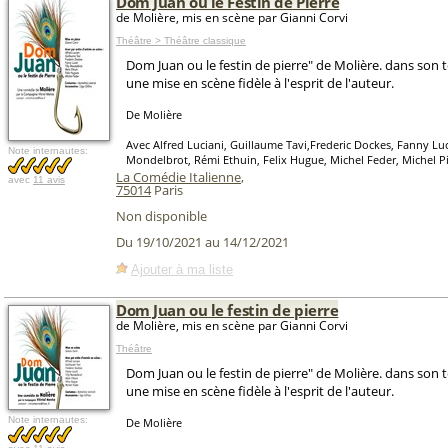
Dom Juan ou le Festin de Pierre
de Molière, mis en scène par Gianni Corvi
Théâtre > Théâtre classique
Dom Juan ou le festin de pierre" de Molière. dans son te
une mise en scène fidèle à l'esprit de l'auteur.
De Molière
Avec Alfred Luciani, Guillaume Tavi,Frederic Dockes, Fanny Luce
Note internautes:
Mondelbrot, Rémi Ethuin, Felix Hugue, Michel Feder, Michel Pi
La Comédie Italienne
,
avec
11 avis
75014
Paris
Non disponible
Du 19/10/2021 au 14/12/2021
Ajouter à ma liste
Dom Juan ou le festin de pierre
de Molière, mis en scène par Gianni Corvi
Théâtre
Dom Juan ou le festin de pierre" de Molière. dans son te
une mise en scène fidèle à l'esprit de l'auteur.
Note internautes:
De Molière