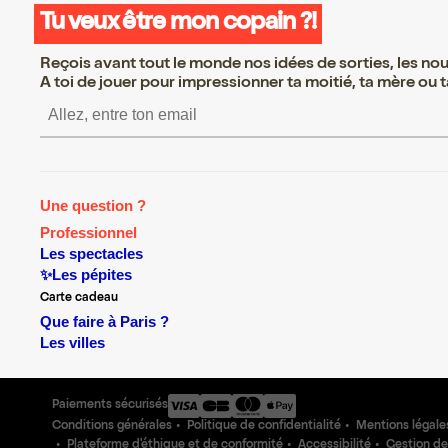
Tu veux être mon copain ?!
Reçois avant tout le monde nos idées de sorties, les nouv
A toi de jouer pour impressionner ta moitié, ta mère ou ta
S’inscrire S’inscrire S’inscrir
Une question ?
Professionnel
Les spectacles
✨Les pépites
Carte cadeau
Que faire à Paris ?
Les villes
Paiements sécurisés
Conditions générales
Politique de confidentialité
Mentions légale
Plateforme d'éthique et de conformité
Accessibilité
Gestion de