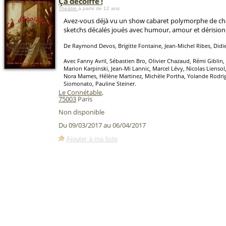
Ça décoiffe !
Théâtre
à partir de 12 ans
Avez-vous déjà vu un show cabaret polymorphe de ch
sketchs décalés joués avec humour, amour et dérision
De Raymond Devos, Brigitte Fontaine, Jean-Michel Ribes, Didie
Avec Fanny Avril, Sébastien Bro, Olivier Chazaud, Rémi Giblin,
Marion Karpinski, Jean-Mi Lannic, Marcel Lévy, Nicolas Liensol,
Nora Mames, Hélène Martinez, Michèle Portha, Yolande Rodri
Siomonato, Pauline Steiner.
Le Connétable
,
75003
Paris
Non disponible
Du 09/03/2017 au 06/04/2017
Ajouter à ma liste