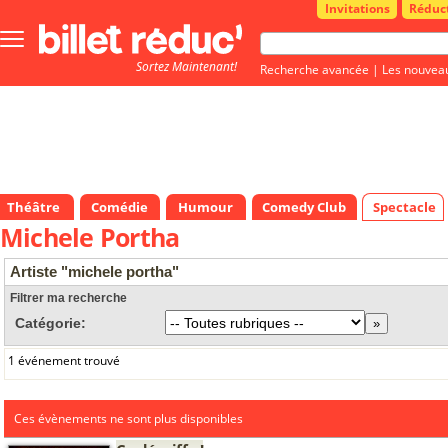
Invitations
Réduc
Bouton
menu
Sortez Maintenant!
principale
Recherche avancée
|
Les nouvea
Théâtre
Comédie
Humour
Comedy Club
Spectacle
Michele Portha
Artiste "michele portha"
Filtrer ma recherche
Catégorie:
1 événement trouvé
Ces évènements ne sont plus disponibles