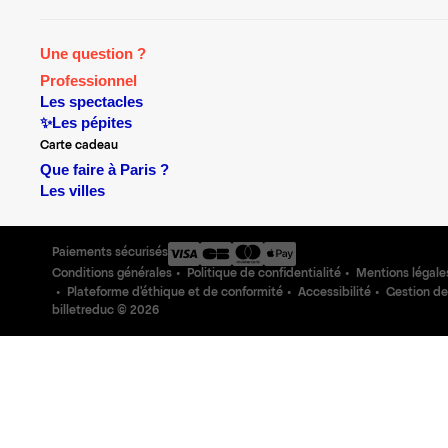
Une question ?
Professionnel
Les spectacles
✨Les pépites
Carte cadeau
Que faire à Paris ?
Les villes
Paiements sécurisés
Conditions générales
Politique de confidentialité
Mentions légale
Plateforme d'éthique et de conformité
Accessibilité
Gestion de
billetreduc ©
2026