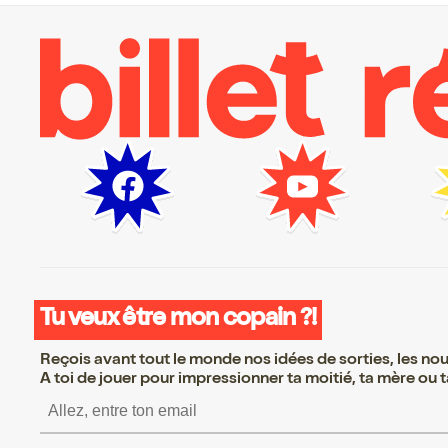
Tu veux être mon copain ?!
Reçois avant tout le monde nos idées de sorties, les nouv
A toi de jouer pour impressionner ta moitié, ta mère ou ta
S’inscrire S’inscrire S’