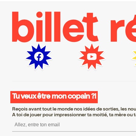
Tu veux être mon copain ?!
Reçois avant tout le monde nos idées de sorties, les nouv
A toi de jouer pour impressionner ta moitié, ta mère ou ta
S’inscrire S’inscrire S