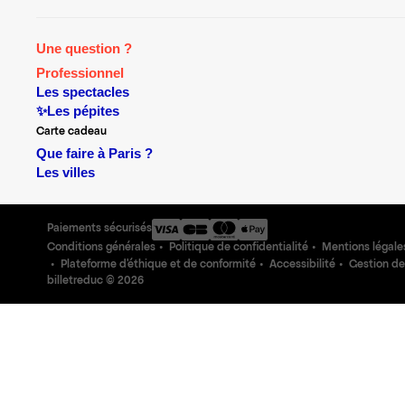
Une question ?
Professionnel
Les spectacles
✨Les pépites
Carte cadeau
Que faire à Paris ?
Les villes
Paiements sécurisés
Conditions générales
Politique de confidentialité
Mentions légale
Plateforme d'éthique et de conformité
Accessibilité
Gestion de
billetreduc ©
2026