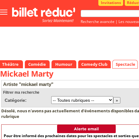
Invitations
Réduc
Bouton
menu
Sortez Maintenant!
principale
Recherche avancée
|
Les nouvea
Théâtre
Comédie
Humour
Comedy Club
Spectacle
Mickael Marty
Artiste "mickael marty"
Filtrer ma recherche
Catégorie:
Désolé, nous n'avons pas actuellement d'événements disponibles da
rubrique
Pour être informé des prochaines dates pour les spectacles et sorties qu