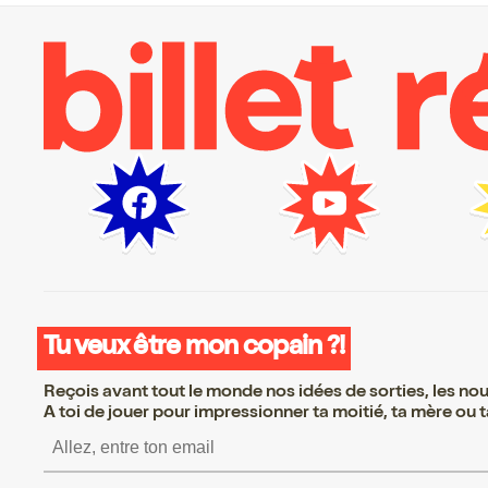
Tu veux être mon copain ?!
Reçois avant tout le monde nos idées de sorties, les nouv
A toi de jouer pour impressionner ta moitié, ta mère ou ta
S’inscrire S’inscrire S