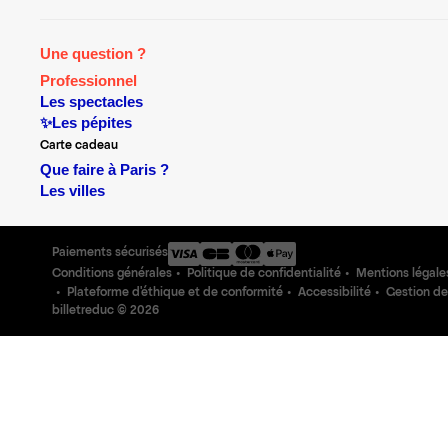
Une question ?
Professionnel
Les spectacles
✨Les pépites
Carte cadeau
Que faire à Paris ?
Les villes
Paiements sécurisés
Conditions générales
Politique de confidentialité
Mentions légale
Plateforme d'éthique et de conformité
Accessibilité
Gestion de
billetreduc ©
2026