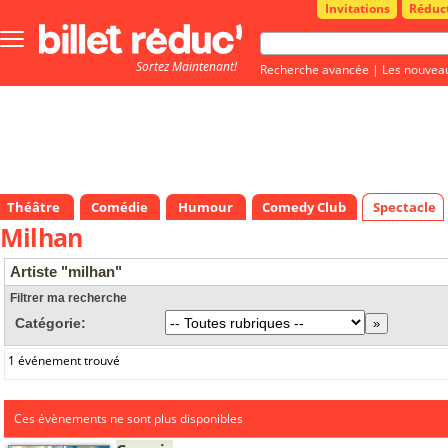
Invitations
Réduc
Bouton
menu
Sortez Maintenant!
principale
Recherche avancée
|
Les nouvea
Théâtre
Comédie
Humour
Comedy Club
Spectacle
Milhan
Artiste "milhan"
Filtrer ma recherche
Catégorie:
1 événement trouvé
Ces évènements ne sont plus disponibles