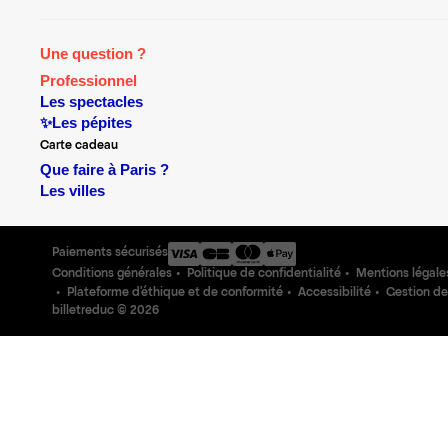
Une question ?
Professionnel
Les spectacles
✨Les pépites
Carte cadeau
Que faire à Paris ?
Les villes
Paiements sécurisés
Conditions générales
Politique de confidentialité
Mentions légale
Plateforme d'éthique et de conformité
Accessibilité
Gestion de
billetreduc ©
2026