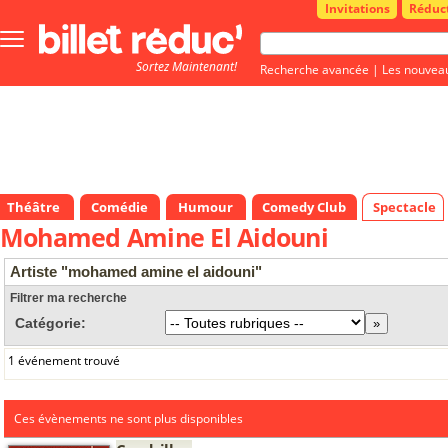
Invitations
Réduc
Bouton
menu
Sortez Maintenant!
principale
Recherche avancée
|
Les nouvea
Théâtre
Comédie
Humour
Comedy Club
Spectacle
Mohamed Amine El Aidouni
Artiste "mohamed amine el aidouni"
Filtrer ma recherche
Catégorie:
1 événement trouvé
Ces évènements ne sont plus disponibles