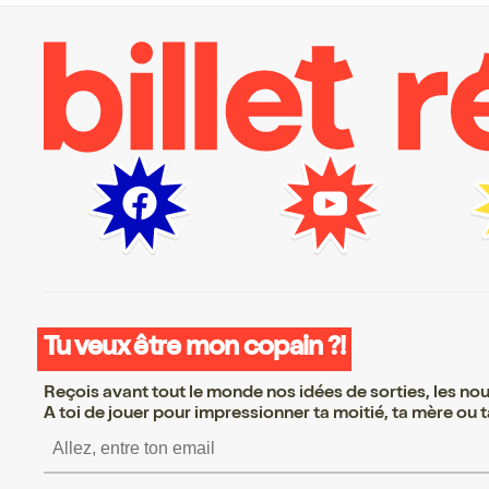
Tu veux être mon copain ?!
Reçois avant tout le monde nos idées de sorties, les nouv
A toi de jouer pour impressionner ta moitié, ta mère ou ta
S’inscrire S’inscrire S