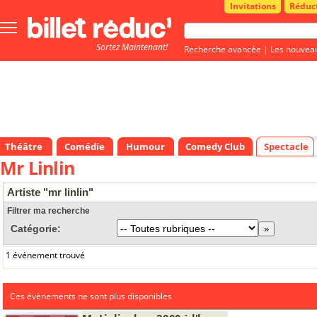
Invitations
Réduc
Bouton
menu
Sortez Maintenant!
principale
Recherche avancée
|
Les nouvea
Théâtre
Comédie
Humour
Comedy Club
Spectacle
Mr Linlin
Artiste "mr linlin"
Filtrer ma recherche
Catégorie:
1 événement trouvé
Ces évènements ne sont plus disponibles