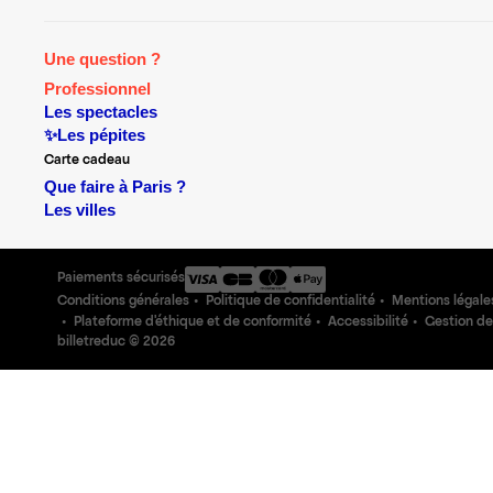
Une question ?
Professionnel
Les spectacles
✨Les pépites
Carte cadeau
Que faire à Paris ?
Les villes
Paiements sécurisés
Conditions générales
Politique de confidentialité
Mentions légale
Plateforme d'éthique et de conformité
Accessibilité
Gestion de
billetreduc ©
2026