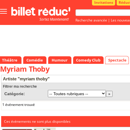
Invitations
Réduc
Bouton
menu
Sortez Maintenant!
principale
Recherche avancée
|
Les nouvea
Théâtre
Comédie
Humour
Comedy Club
Spectacle
Myriam Thoby
Artiste "myriam thoby"
Filtrer ma recherche
Catégorie:
1 événement trouvé
Ces évènements ne sont plus disponibles