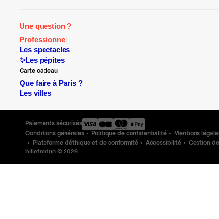
Une question ?
Professionnel
Les spectacles
✨Les pépites
Carte cadeau
Que faire à Paris ?
Les villes
Paiements sécurisés
Conditions générales
Politique de confidentialité
Mentions légale
Plateforme d'éthique et de conformité
Accessibilité
Gestion de
billetreduc ©
2026