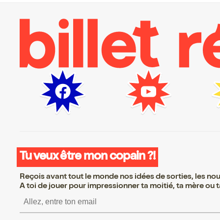
Tu veux être mon copain ?!
Reçois avant tout le monde nos idées de sorties, les nouv
A toi de jouer pour impressionner ta moitié, ta mère ou ta
S’inscrire S’inscrire S