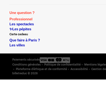
Une question ?
Professionnel
Les spectacles
✨Les pépites
Carte cadeau
Que faire à Paris ?
Les villes
Paiements sécurisés
Conditions générales
Politique de confidentialité
Mentions légale
Plateforme d'éthique et de conformité
Accessibilité
Gestion de
billetreduc ©
2026