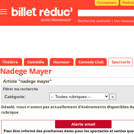
Invitations
Réduc
Bouton
menu
Sortez Maintenant!
principale
Recherche avancée
|
Les nouvea
Théâtre
Comédie
Humour
Comedy Club
Spectacle
Nadege Mayer
Artiste "nadege mayer"
Filtrer ma recherche
Catégorie:
Désolé, nous n'avons pas actuellement d'événements disponibles da
rubrique
Pour être informé des prochaines dates pour les spectacles et sorties qu