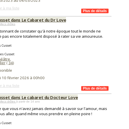
3/2023 au 04/03/2023
r à ma liste
usset dans Le Cabaret du Dr Love
Mecs drôles
 étonnant de constater qu'à notre époque tout le monde ne
 pas encore totalement disposé à rater sa vie amoureuse.
 Cusset
es Cusset
éâtre
,
lier
(
34
)
ponible
i 10 février 2026 à 00h00
r à ma liste
usset dans Le cabaret du Docteur Love
Mecs drôles
à partir de 14 ans
e que vous n'avez jamais demandé à savoir sur l'amour, mais
us allez quand même vous prendre en pleine poire !
 Cusset