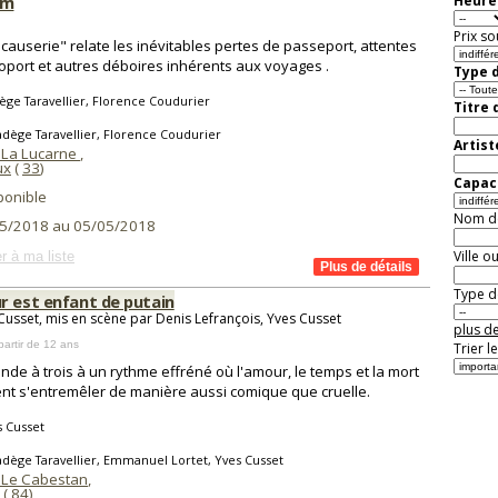
um
Heure 
Prix so
"causerie" relate les inévitables pertes de passeport, attentes
roport et autres déboires inhérents aux voyages .
Type d
ge Taravellier, Florence Coudurier
Titre 
dège Taravellier, Florence Coudurier
Artist
 La Lucarne
,
ux
(
33
)
Capaci
ponible
Nom de 
5/2018 au 05/05/2018
Ville o
r à ma liste
Type de
r est enfant de putain
Cusset, mis en scène par Denis Lefrançois, Yves Cusset
plus de
partir de 12 ans
Trier l
nde à trois à un rythme effréné où l'amour, le temps et la mort
nt s'entremêler de manière aussi comique que cruelle.
 Cusset
dège Taravellier, Emmanuel Lortet, Yves Cusset
 Le Cabestan
,
(
84
)