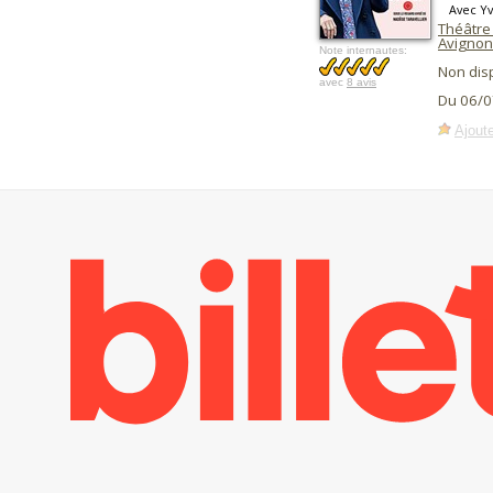
Avec Yv
Théâtre
Avignon
Note internautes:
Non dis
avec
8 avis
Du 06/0
Ajoute