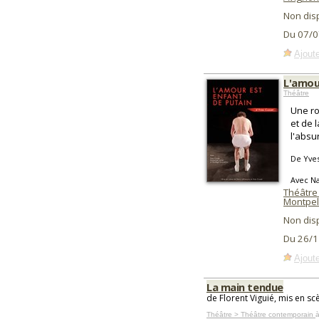
Non dis
Du 07/0
Ajoute
L'amou
Théâtre
Une ro
et de 
l'absu
De Yves
Avec Na
Théâtre
Montpel
Non dis
Du 26/1
Ajoute
La main tendue
de Florent Viguié, mis en s
Théâtre > Théâtre contemporain
à