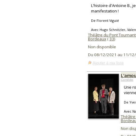
L'histoire d'Antoine B.
manifestation !
De Florent Viguié
Avec Hugo Schnitzler, Valen
Théâtre du Pont Tournant
Bordeaux
(
33
)
Non disponible
Du 08/12/2021 au 11/12
Ajouter à ma liste
L'amou
Comédie
Une ro
vienne
De Yves
Avec Na
Théâtre
Bordea
Non dis