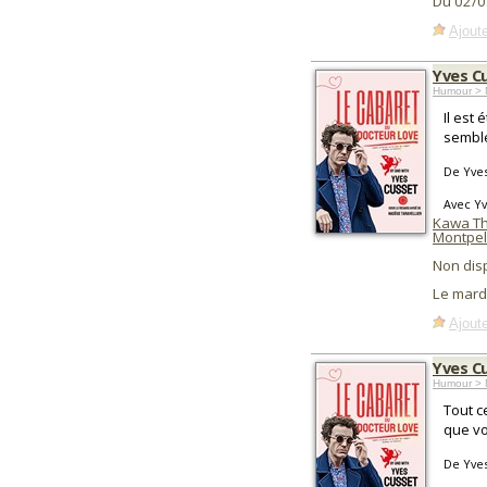
Du 02/0
Ajoute
Yves C
Humour > 
Il est
semble
De Yves
Avec Yv
Kawa Th
Montpel
Non dis
Le mard
Ajoute
Yves C
Humour > 
Tout c
que vo
De Yves