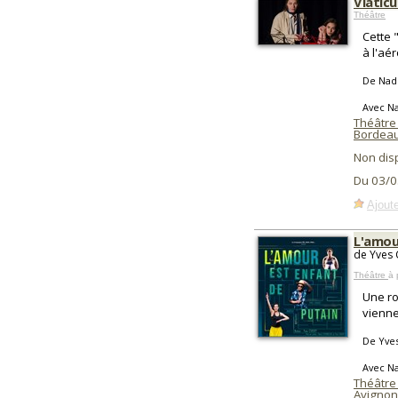
Viatic
Théâtre
Cette 
à l'aé
De Nadè
Avec Na
Théâtre
Bordea
Non dis
Du 03/0
Ajoute
L'amou
de Yves 
Théâtre
à 
Une ro
vienne
De Yves
Avec Na
Théâtre
Avignon