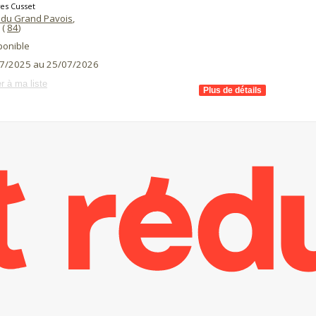
es Cusset
 du Grand Pavois
,
(
84
)
ponible
7/2025 au 25/07/2026
r à ma liste