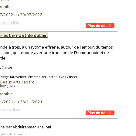
ponible
7/2022 au 30/07/2022
r à ma liste
r est enfant de putain
nde à trois, à un rythme effréné, autour de l'amour, du temps
la mort, qui renoue avec une tradition de l'humour noir et de
rde.
 Cusset
dège Taravellier, Emmanuel Lortet, Yves Cusset
 Beaux Arts Tabard
,
lier
(
34
)
ponible
1/2021 au 28/11/2021
r à ma liste
cène par Abdulrahman Khallouf
 partir de 13 ans