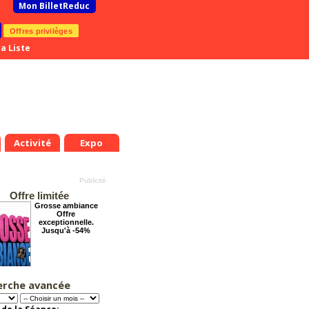
Mon BilletReduc
Offres privilèges
a Liste
Activité
Expo
Offre limitée
Grosse ambiance
Offre
exceptionnelle.
Jusqu'à -54%
erche avancée
Les enfants du
Paradis
Offre
exceptionnelle.