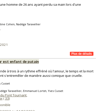
, jeune homme de 26 ans ayant perdu sa main lors d'une
tine Cohen, Nadège Taravellier
,
/2021
r est enfant de putain
nde à trois à un rythme effréné où l'amour, le temps et la mort
nt s'entremêler de manière aussi comique que cruelle.
 Cusset
dège Taravellier, Emmanuel Lortet, Yves Cusset
 du Pont Tournant
,
ux
(
33
)
ponible