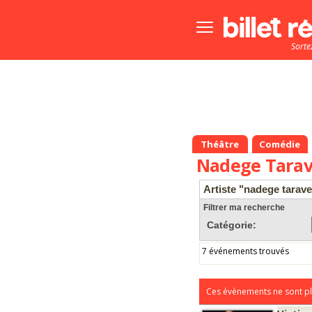
Bouton
menu
Sorte
principale
Théâtre
Comédie
Nadege Tarave
Artiste "nadege taravel
Filtrer ma recherche
Catégorie:
7 événements trouvés
Ces évènements ne sont pl