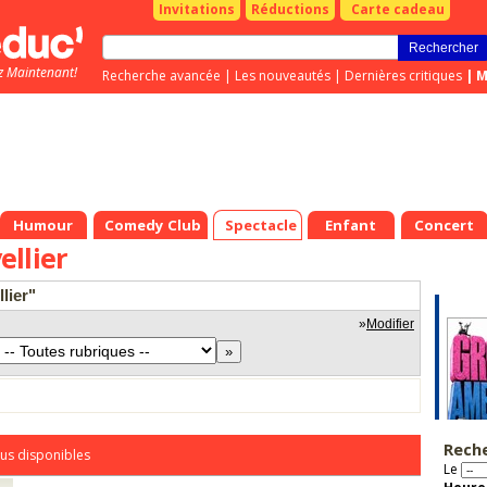
Invitations
Réductions
Carte cadeau
z Maintenant!
Recherche avancée
|
Les nouveautés
|
Dernières critiques
|
M
Humour
Comedy Club
Spectacle
Enfant
Concert
llier
lier"
»
Modifier
Rech
us disponibles
Le