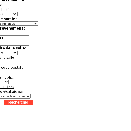
de la Séance:
Jusqu'à -37%
uhaité :
e sortie :
d'événement :
es :
té de la salle:
la salle :
u code postal :
 Public :
 critères
es résultats par :