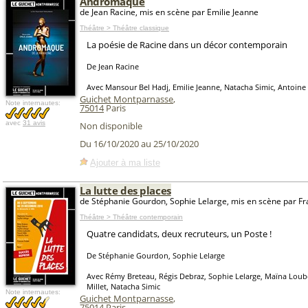
Andromaque
de Jean Racine, mis en scène par Emilie Jeanne
Théâtre > Théâtre classique
La poésie de Racine dans un décor contemporain
De Jean Racine
Avec Mansour Bel Hadj, Emilie Jeanne, Natacha Simic, Antoine
Guichet Montparnasse
,
Note internautes:
75014
Paris
avec
31 avis
Non disponible
Du 16/10/2020 au 25/10/2020
Ajouter à ma liste
La lutte des places
de Stéphanie Gourdon, Sophie Lelarge, mis en scène par Fr
Théâtre > Théâtre contemporain
Quatre candidats, deux recruteurs, un Poste !
De Stéphanie Gourdon, Sophie Lelarge
Avec Rémy Breteau, Régis Debraz, Sophie Lelarge, Maïna Loub
Millet, Natacha Simic
Note internautes:
Guichet Montparnasse
,
75014
Paris