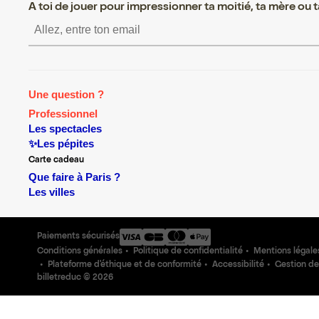
A toi de jouer pour impressionner ta moitié, ta mère ou ta
S’inscrire S’inscrire S’inscrire S’i
Une question ?
Professionnel
Les spectacles
✨Les pépites
Carte cadeau
Que faire à Paris ?
Les villes
Paiements sécurisés
Conditions générales
Politique de confidentialité
Mentions légale
Plateforme d'éthique et de conformité
Accessibilité
Gestion de
billetreduc ©
2026