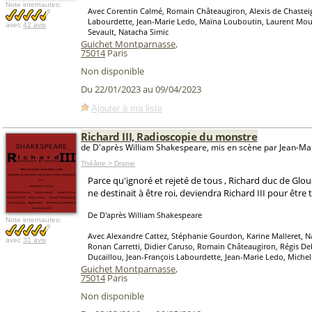
Note internautes:
Avec Corentin Calmé, Romain Châteaugiron, Alexis de Chasteig
Labourdette, Jean-Marie Ledo, Maïna Louboutin, Laurent Moul
avec
42 avis
Sevault, Natacha Simic
Guichet Montparnasse
,
75014
Paris
Non disponible
Du 22/01/2023 au 09/04/2023
Ajouter à ma liste
Richard III, Radioscopie du monstre
de D'après William Shakespeare, mis en scène par Jean-Ma
Théâtre > Drame
Parce qu'ignoré et rejeté de tous , Richard duc de Glou
ne destinait à être roi, deviendra Richard III pour être 
De D'après William Shakespeare
Note internautes:
Avec Alexandre Cattez, Stéphanie Gourdon, Karine Malleret, N
avec
31 avis
Ronan Carretti, Didier Caruso, Romain Châteaugiron, Régis Deb
Ducaillou, Jean-François Labourdette, Jean-Marie Ledo, Michel
Guichet Montparnasse
,
75014
Paris
Non disponible