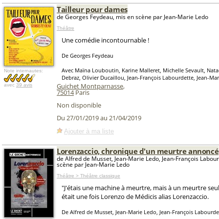
Tailleur pour dames
de Georges Feydeau, mis en scène par Jean-Marie Ledo
Théâtre
Une comédie incontournable !
De Georges Feydeau
Avec Maïna Louboutin, Karine Malleret, Michelle Sevault, Nata
Note internautes:
Debraz, Olivier Ducaillou, Jean-François Labourdette, Jean-Ma
Guichet Montparnasse
,
avec
39 avis
75014
Paris
Non disponible
Du 27/01/2019 au 21/04/2019
Ajouter à ma liste
Lorenzaccio, chronique d'un meurtre annoncé
de Alfred de Musset, Jean-Marie Ledo, Jean-François Labour
scène par Jean-Marie Ledo
Théâtre > Théâtre classique
"J'étais une machine à meurtre, mais à un meurtre seu
était une fois Lorenzo de Médicis alias Lorenzaccio.
De Alfred de Musset, Jean-Marie Ledo, Jean-François Labourde