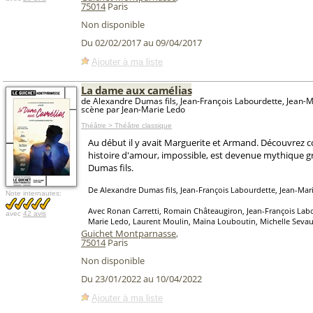
75014
Paris
Non disponible
Du 02/02/2017 au 09/04/2017
Ajouter à ma liste
La dame aux camélias
de Alexandre Dumas fils, Jean-François Labourdette, Jean-M
scène par Jean-Marie Ledo
Théâtre > Théâtre classique
Au début il y avait Marguerite et Armand. Découvrez
histoire d'amour, impossible, est devenue mythique g
Dumas fils.
De Alexandre Dumas fils, Jean-François Labourdette, Jean-Mar
Note internautes:
Avec Ronan Carretti, Romain Châteaugiron, Jean-François Labo
avec
42 avis
Marie Ledo, Laurent Moulin, Maïna Louboutin, Michelle Sevau
Guichet Montparnasse
,
75014
Paris
Non disponible
Du 23/01/2022 au 10/04/2022
Ajouter à ma liste