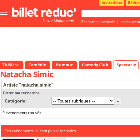
Invitations
Réduc
Bouton
menu
Sortez Maintenant!
principale
Recherche avancée
|
Les nouvea
Théâtre
Comédie
Humour
Comedy Club
Spectacle
Natacha Simic
Artiste "natacha simic"
Filtrer ma recherche
Catégorie:
9 événements trouvés
Ces évènements ne sont plus disponibles