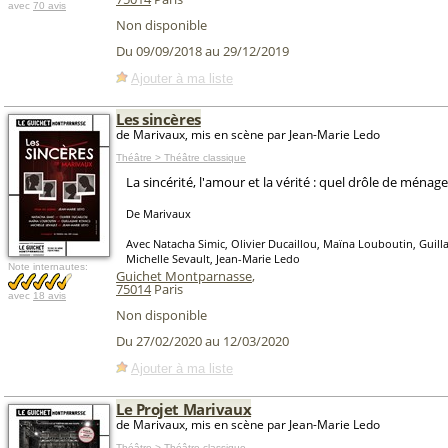
avec
70 avis
Non disponible
Du 09/09/2018 au 29/12/2019
Ajouter à ma liste
Les sincères
de Marivaux, mis en scène par Jean-Marie Ledo
Théâtre > Théâtre classique
La sincérité, l'amour et la vérité : quel drôle de ménage
De Marivaux
Avec Natacha Simic, Olivier Ducaillou, Maïna Louboutin, Guil
Michelle Sevault, Jean-Marie Ledo
Note internautes:
Guichet Montparnasse
,
75014
Paris
avec
18 avis
Non disponible
Du 27/02/2020 au 12/03/2020
Ajouter à ma liste
Le Projet Marivaux
de Marivaux, mis en scène par Jean-Marie Ledo
Théâtre > Théâtre classique