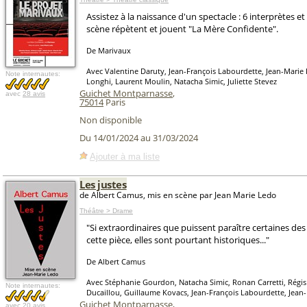
Assistez à la naissance d'un spectacle : 6 interprètes e
scène répètent et jouent "La Mère Confidente".
De Marivaux
Avec Valentine Daruty, Jean-François Labourdette, Jean-Marie
Note internautes:
Longhi, Laurent Moulin, Natacha Simic, Juliette Stevez
Guichet Montparnasse
,
avec
28 avis
75014
Paris
Non disponible
Du 14/01/2024 au 31/03/2024
Ajouter à ma liste
Les justes
de Albert Camus, mis en scène par Jean Marie Ledo
Théâtre > Drame
"Si extraordinaires que puissent paraître certaines des
cette pièce, elles sont pourtant historiques..."
De Albert Camus
Avec Stéphanie Gourdon, Natacha Simic, Ronan Carretti, Régis 
Note internautes:
Ducaillou, Guillaume Kovacs, Jean-François Labourdette, Jean
Guichet Montparnasse
,
avec
20 avis