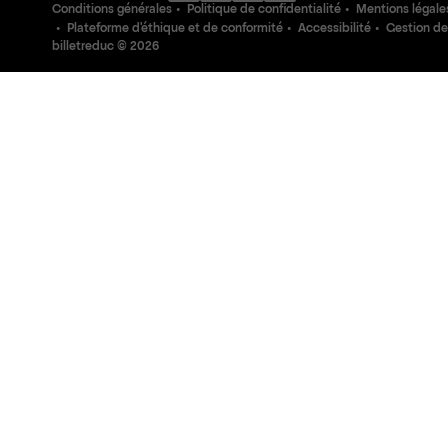
Conditions générales
Politique de confidentialité
Mentions légale
Plateforme d'éthique et de conformité
Accessibilité
Gestion de
billetreduc ©
2026