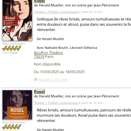
Rosel
de Herald Mueller, mis en scène par Jean Pétrement
Théâtre > Théâtre contemporain
à partir de 14 ans
Soliloque de rêves brisés, amours tumultueuses et rési
entre douleurs et alcool, puise dans ses souvenirs la f
réinventer.
De Herald Mueller
Note internautes:
Avec Nathalie Boulin, Léonard Stéfanica
Bouffon Théâtre
,
avec
4 avis
75019
Paris
Non disponible
Du 15/03/2025 au 18/05/2025
Ajouter à ma liste
Rosel
de Harald Mueller, mis en scène par Jean Pétrement
Théâtre > Théâtre contemporain
à partir de 16 ans
Rêves brisés, amours tumultueuses, parcours de résilie
murmure ses douleurs, Rosel puise dans ses souvenirs 
réinventer.
Note internautes:
De Harald Mueller
avec
4 avis