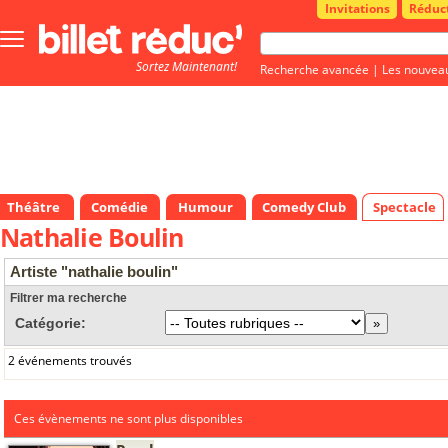
Invitations
Réduc
Bouton
menu
Sortez Maintenant!
principale
Recherche avancée
|
Les nouvea
Théâtre
Comédie
Humour
Comedy Club
Spectacle
Nathalie Boulin
Artiste "nathalie boulin"
Filtrer ma recherche
Catégorie:
2 événements trouvés
Ces évènements ne sont plus disponibles