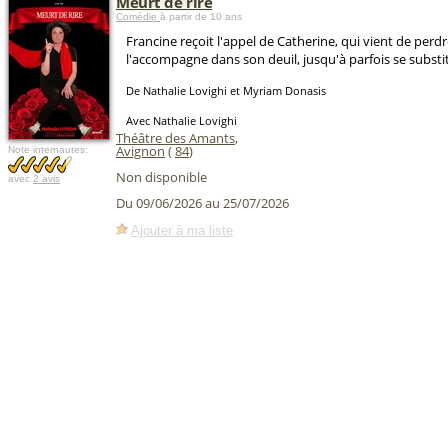
Meurt de rire
Comédie
à partir de 10 ans
Francine reçoit l'appel de Catherine, qui vient de perdr
l'accompagne dans son deuil, jusqu'à parfois se substit
De Nathalie Lovighi et Myriam Donasis
Avec Nathalie Lovighi
Théâtre des Amants
,
Avignon
(
84
)
Note internautes:
Non disponible
avec
2 avis
Du 09/06/2026 au 25/07/2026
Ajouter à ma liste