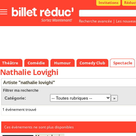
Invitations
Réduc
Bouton
menu
Sortez Maintenant!
principale
Recherche avancée
|
Les nouvea
Théâtre
Comédie
Humour
Comedy Club
Spectacle
Nathalie Lovighi
Artiste "nathalie lovighi"
Filtrer ma recherche
Catégorie:
1 événement trouvé
Ces évènements ne sont plus disponibles