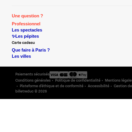
Une question ?
Professionnel
Les spectacles
✨Les pépites
Carte cadeau
Que faire à Paris ?
Les villes
Paiements sécurisés
Conditions générales
Politique de confidentialité
Mentions légale
Plateforme d'éthique et de conformité
Accessibilité
Gestion de
billetreduc ©
2026