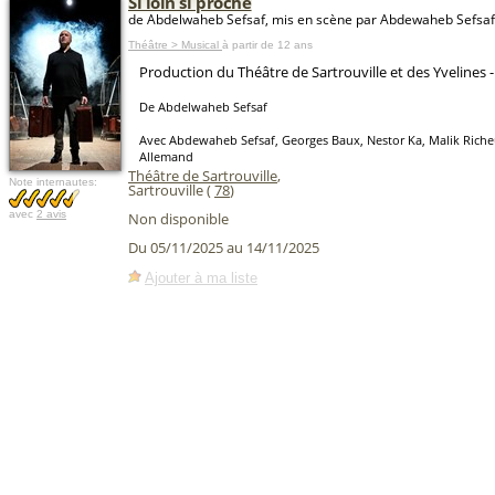
Si loin si proche
de Abdelwaheb Sefsaf, mis en scène par Abdewaheb Sefsaf
Théâtre > Musical
à partir de 12 ans
Production du Théâtre de Sartrouville et des Yvelines 
De Abdelwaheb Sefsaf
Avec Abdewaheb Sefsaf, Georges Baux, Nestor Ka, Malik Rich
Allemand
Théâtre de Sartrouville
,
Note internautes:
Sartrouville (
78
)
avec
2 avis
Non disponible
Du 05/11/2025 au 14/11/2025
Ajouter à ma liste