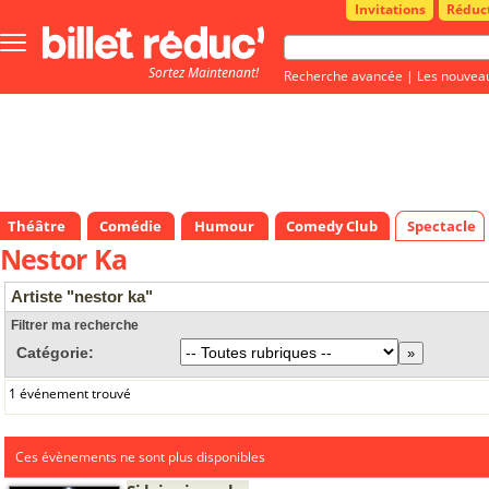
Invitations
Réduc
Bouton
menu
Sortez Maintenant!
principale
Recherche avancée
|
Les nouvea
Théâtre
Comédie
Humour
Comedy Club
Spectacle
Nestor Ka
Artiste "nestor ka"
Filtrer ma recherche
Catégorie:
1 événement trouvé
Ces évènements ne sont plus disponibles