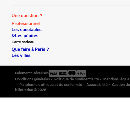
Une question ?
Professionnel
Les spectacles
✨Les pépites
Carte cadeau
Que faire à Paris ?
Les villes
Paiements sécurisés
Conditions générales
Politique de confidentialité
Mentions légale
Plateforme d'éthique et de conformité
Accessibilité
Gestion de
billetreduc ©
2026