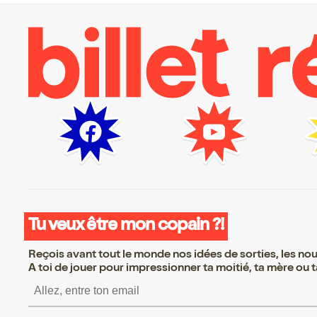
Tu veux être mon copain ?!
Reçois avant tout le monde nos idées de sorties, les nouv
A toi de jouer pour impressionner ta moitié, ta mère ou ta
S’inscrire S’inscrire S’