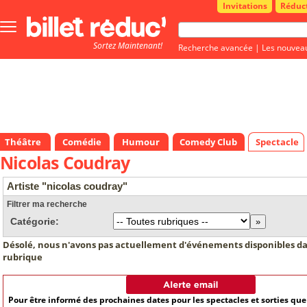
Invitations
Réduc
Bouton
menu
Sortez Maintenant!
principale
Recherche avancée
|
Les nouvea
Théâtre
Comédie
Humour
Comedy Club
Spectacle
Nicolas Coudray
Artiste "nicolas coudray"
Filtrer ma recherche
Catégorie:
Désolé, nous n'avons pas actuellement d'événements disponibles da
rubrique
Pour être informé des prochaines dates pour les spectacles et sorties qu