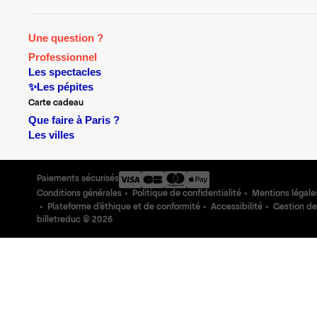
Une question ?
Professionnel
Les spectacles
✨Les pépites
Carte cadeau
Que faire à Paris ?
Les villes
Paiements sécurisés
Conditions générales
Politique de confidentialité
Mentions légale
Plateforme d'éthique et de conformité
Accessibilité
Gestion de
billetreduc ©
2026