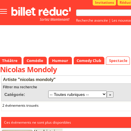
Invitations
Réduc
Bouton
menu
Sortez Maintenant!
principale
Recherche avancée
|
Les nouvea
Théâtre
Comédie
Humour
Comedy Club
Spectacle
Nicolas Mondoly
Artiste "nicolas mondoly"
Filtrer ma recherche
Catégorie:
2 événements trouvés
Ces évènements ne sont plus disponibles