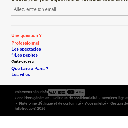
A toi de jouer pour impressionner ta moitié, ta mère ou ta
S’inscrire S’inscrire S’inscrire S’inscrire S’inscr
Une question ?
Professionnel
Les spectacles
✨Les pépites
Carte cadeau
Que faire à Paris ?
Les villes
Paiements sécurisés
Conditions générales
Politique de confidentialité
Mentions légale
Plateforme d'éthique et de conformité
Accessibilité
Gestion de
billetreduc ©
2026