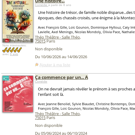
Une histoire...
Comédie
à partir de 8 ans
Une histoire de trésor, de famille noble disparue...des 
époques, des chassés croisés, une énigme à la Montecr
Avec François Gille, Loïc Gounon, Dominique Hyllouz, Caty I
Lavielle, Axel Meningo, Nicolas Mondoly, Olivia Pace, Nathali
Théo Théâtre - Salle Théo
,
75015
Paris
Note internautes:
Non disponible
avec
6 avis
Du 10/06/2026 au 14/06/2026
Ajouter à ma liste
Ça commence par un... A
Comédie
On ne devrait jamais révéler le prénom à ses proches 
l'enfant soit là.
Avec Jeanne Benoliel, Sylvie Biaudet, Christine Bontemps, Do
François Gille, Loic Gounon, Nicolas Mondoly, Olivia Pace, Ma
Théo Théâtre - Salle Théo
,
75015
Paris
Non disponible
Du 05/06/2024 au 06/10/2024