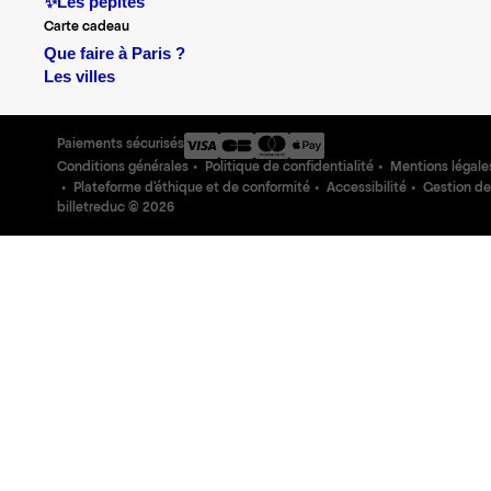
✨Les pépites
Carte cadeau
Que faire à Paris ?
Les villes
Paiements sécurisés
Conditions générales
Politique de confidentialité
Mentions légale
Plateforme d'éthique et de conformité
Accessibilité
Gestion de
billetreduc ©
2026