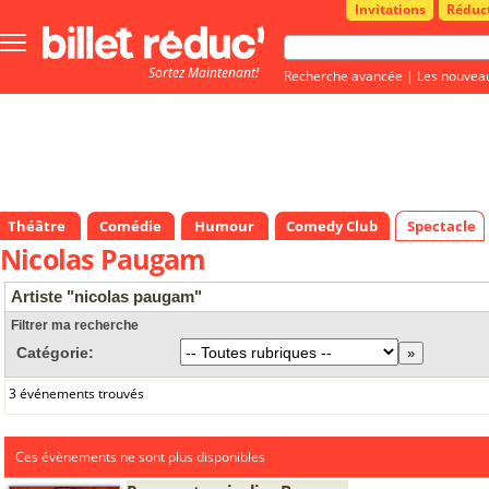
Invitations
Réduc
Bouton
menu
Sortez Maintenant!
principale
Recherche avancée
|
Les nouvea
Théâtre
Comédie
Humour
Comedy Club
Spectacle
Nicolas Paugam
Artiste "nicolas paugam"
Filtrer ma recherche
Catégorie:
3 événements trouvés
Ces évènements ne sont plus disponibles