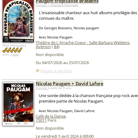
Paugam tropicalise Brassens
Concert > Chanson Française
L'insaisissable chanteur aux huit albums privilégie de
connues du maître.
De Georges Brassens, Nicolas paugam
Avec Nicolas Paugam
Théâtre de L'Arrache-Coeur - Salle Barbara Weldens
,
Note internautes:
Avignon
(
84
)
Non disponible
avec
7 avis
Du 04/07/2026 au 25/07/2026
Ajouter à ma liste
Nicolas Paugam + David Lafore
Concert
à partir de 6 ans
Une soirée dédiée à la chanson française pop rock ave
première partie de Nicolas Paugam.
Avec Nicolas Paugam, David Lafore
Café de la Danse
,
75011
Paris
Non disponible
Le vendredi 5 avril 2024 à 00h00