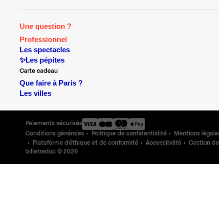
Une question ?
Professionnel
Les spectacles
✨Les pépites
Carte cadeau
Que faire à Paris ?
Les villes
Paiements sécurisés
Conditions générales
Politique de confidentialité
Mentions légale
Plateforme d'éthique et de conformité
Accessibilité
Gestion de
billetreduc ©
2026