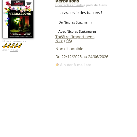
Verballons
Spectacles enfants
à partir de 4 ans
La vraie vie des ballons !
De Nicolas Stuzmann
Avec Nicolas Stutzmann
Théâtre l'impertinent
,
Nice
(
06
)
Note internautes:
Non disponible
avec
7 avis
Du 22/12/2025 au 24/06/2026
Ajouter à ma liste