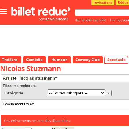
Invitations
Réduc
Bouton
menu
Sortez Maintenant!
principale
Recherche avancée
|
Les nouvea
Théâtre
Comédie
Humour
Comedy Club
Spectacle
Nicolas Stuzmann
Artiste "nicolas stuzmann"
Filtrer ma recherche
Catégorie:
1 événement trouvé
Ces évènements ne sont plus disponibles