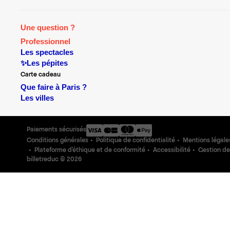
Une question ?
Professionnel
Les spectacles
✨Les pépites
Carte cadeau
Que faire à Paris ?
Les villes
Paiements sécurisés
Conditions générales
Politique de confidentialité
Mentions légale
Plateforme d'éthique et de conformité
Accessibilité
Gestion de
billetreduc ©
2026