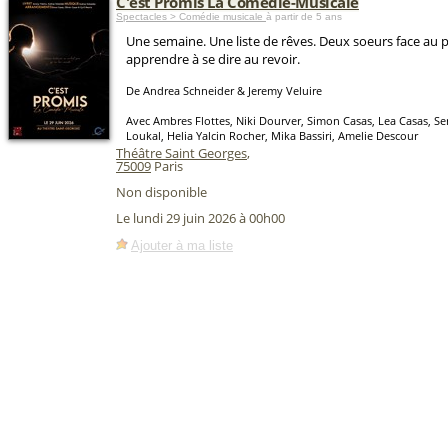
C'est Promis La Comédie-Musicale
Spectacles > Comédie musicale
à partir de 5 ans
Une semaine. Une liste de rêves. Deux soeurs face au p
apprendre à se dire au revoir.
De Andrea Schneider & Jeremy Veluire
Avec Ambres Flottes, Niki Dourver, Simon Casas, Lea Casas, Ser
Loukal, Helia Yalcin Rocher, Mika Bassiri, Amelie Descour
Théâtre Saint Georges
,
75009
Paris
Non disponible
Le lundi 29 juin 2026 à 00h00
Ajouter à ma liste