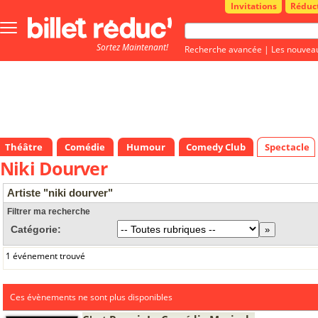
Invitations
Réduc
Bouton
menu
Sortez Maintenant!
principale
Recherche avancée
|
Les nouvea
Théâtre
Comédie
Humour
Comedy Club
Spectacle
Niki Dourver
Artiste "niki dourver"
Filtrer ma recherche
Catégorie:
1 événement trouvé
Ces évènements ne sont plus disponibles