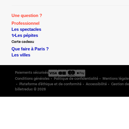
Une question ?
Professionnel
Les spectacles
✨Les pépites
Carte cadeau
Que faire à Paris ?
Les villes
Paiements sécurisés
Conditions générales
Politique de confidentialité
Mentions légale
Plateforme d'éthique et de conformité
Accessibilité
Gestion de
billetreduc ©
2026