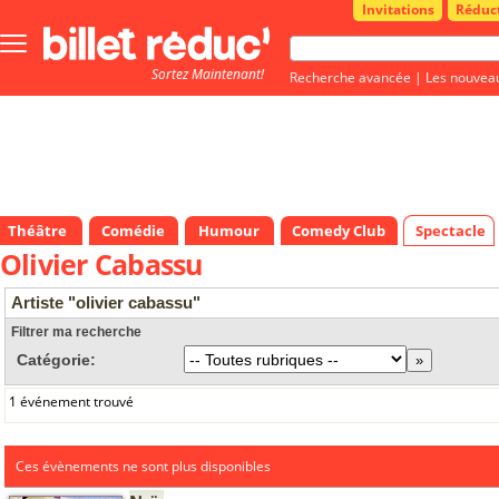
Invitations
Réduc
Bouton
menu
Sortez Maintenant!
principale
Recherche avancée
|
Les nouvea
Théâtre
Comédie
Humour
Comedy Club
Spectacle
Olivier Cabassu
Artiste "olivier cabassu"
Filtrer ma recherche
Catégorie:
1 événement trouvé
Ces évènements ne sont plus disponibles