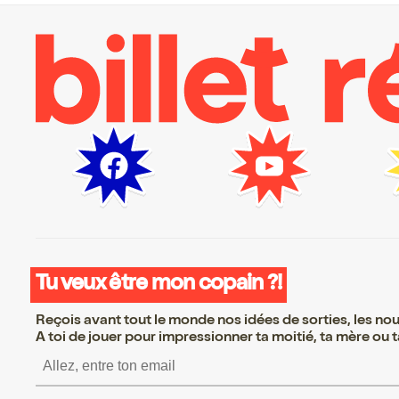
Tu veux être mon copain ?!
Reçois avant tout le monde nos idées de sorties, les nouv
A toi de jouer pour impressionner ta moitié, ta mère ou ta
S’inscrire S’inscrire S