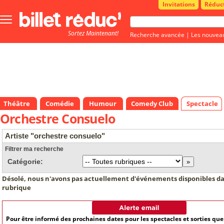
Invitations
Réduc
Bouton
menu
Sortez Maintenant!
principale
Recherche avancée
|
Les nouvea
Théâtre
Comédie
Humour
Comedy Club
Spectacle
Orchestre Consuelo
Artiste "orchestre consuelo"
Filtrer ma recherche
Catégorie:
Désolé, nous n'avons pas actuellement d'événements disponibles da
rubrique
Pour être informé des prochaines dates pour les spectacles et sorties qu