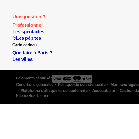
Une question ?
Professionnel
Les spectacles
✨Les pépites
Carte cadeau
Que faire à Paris ?
Les villes
Paiements sécurisés
Conditions générales
Politique de confidentialité
Mentions légale
Plateforme d'éthique et de conformité
Accessibilité
Gestion de
billetreduc ©
2026