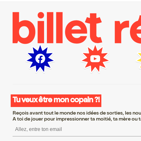
Tu veux être mon copain ?!
Reçois avant tout le monde nos idées de sorties, les nouv
A toi de jouer pour impressionner ta moitié, ta mère ou ta
S’inscrire S’inscrire S’