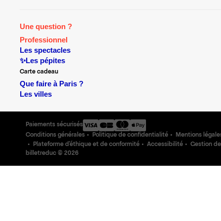
Une question ?
Professionnel
Les spectacles
✨Les pépites
Carte cadeau
Que faire à Paris ?
Les villes
Paiements sécurisés
Conditions générales
Politique de confidentialité
Mentions légale
Plateforme d'éthique et de conformité
Accessibilité
Gestion de
billetreduc ©
2026