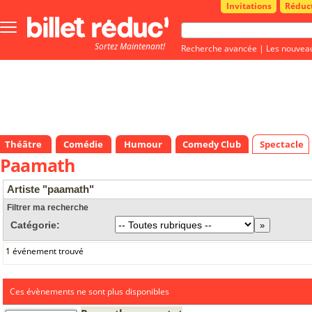
Invitations
Réduc
Bouton
menu
Sortez Maintenant!
principale
Recherche avancée
|
Les nouvea
Théâtre
Comédie
Humour
Comedy Club
Spectacle
Paamath
Artiste "paamath"
Filtrer ma recherche
Catégorie:
1 événement trouvé
Ces évènements ne sont plus disponibles