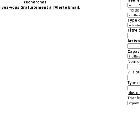
Heure 
recherchez
rivez-vous Gratuitement à l'Alerte Email.
Prix so
Type d
Titre 
Artist
Capaci
Nom de 
Ville o
Type de
plus de
Trier l