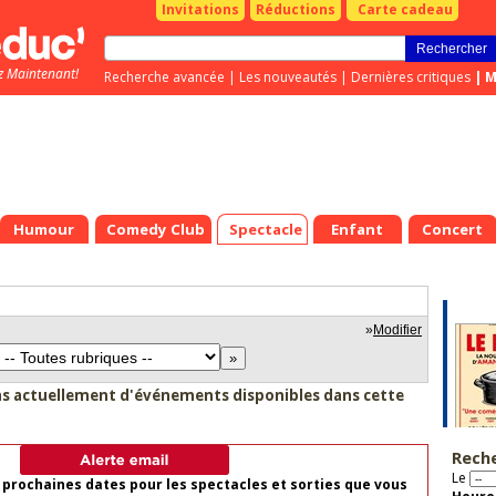
Invitations
Réductions
Carte cadeau
z Maintenant!
Recherche avancée
|
Les nouveautés
|
Dernières critiques
|
M
Humour
Comedy Club
Spectacle
Enfant
Concert
»
Modifier
as actuellement d'événements disponibles dans cette
Rech
Le
 prochaines dates pour les spectacles et sorties que vous