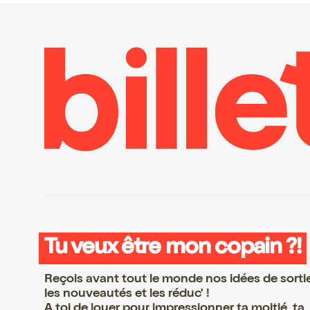
Tu veux être mon copain ?!
Reçois avant tout le monde nos idées de sorti
les nouveautés et les réduc' !
A toi de jouer pour impressionner ta moitié, ta