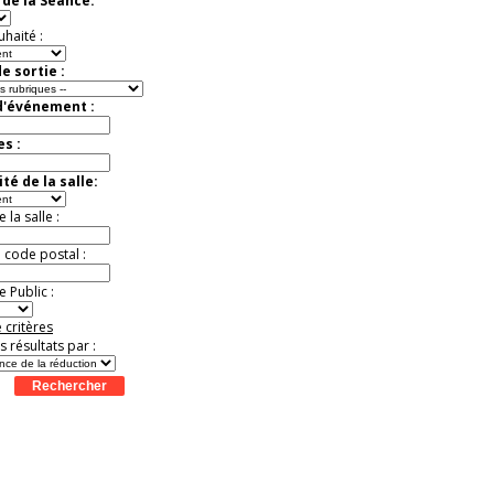
de la Séance:
uhaité :
e sortie :
d'événement :
es :
té de la salle:
la salle :
u code postal :
 Public :
 critères
es résultats par :