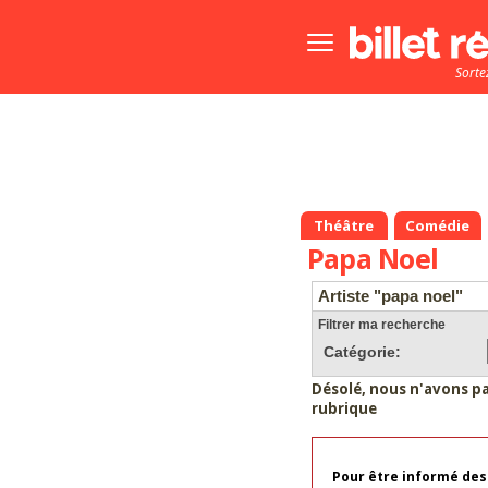
Bouton
menu
Sorte
principale
Théâtre
Comédie
Papa Noel
Artiste "papa noel"
Filtrer ma recherche
Catégorie:
Désolé, nous n'avons p
rubrique
Pour être informé des