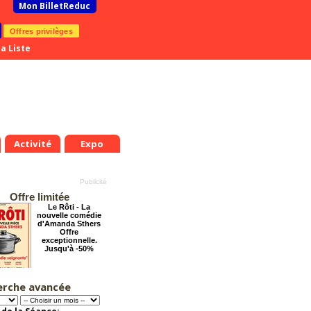
Mon BilletReduc
Offres privilèges
a Liste
Activité
Expo
Offre limitée
Le Rôti - La
nouvelle comédie
d'Amanda Sthers
Offre
exceptionnelle.
Jusqu'à -50%
erche avancée
Arsène Lupin
Offre
exceptionnelle.
Jusqu'à -28%