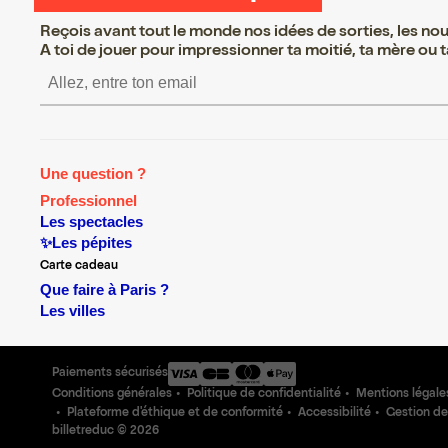
Reçois avant tout le monde nos idées de sorties, les nouv
A toi de jouer pour impressionner ta moitié, ta mère ou ta
S’inscrire S’inscrire S’in
Une question ?
Professionnel
Les spectacles
✨Les pépites
Carte cadeau
Que faire à Paris ?
Les villes
Paiements sécurisés
Conditions générales
Politique de confidentialité
Mentions légale
Plateforme d'éthique et de conformité
Accessibilité
Gestion de
billetreduc ©
2026