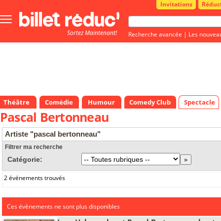
Invitations
Réduc
Bouton
menu
Sortez Maintenant!
principale
Recherche avancée
|
Les nouvea
Théâtre
Comédie
Humour
Comedy Club
Spectacle
Pascal Bertonneau
Artiste "pascal bertonneau"
Filtrer ma recherche
Catégorie:
2 événements trouvés
Ces évènements ne sont plus disponibles