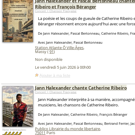
Jann Halexander et Pascal Bertonneau chante
Ribeiro et François Béranger
Concert > Chanson Française
La poésie et les coups de gueule de Catherine Ribeiro 
Béranger résonnent encore aujourd'hui avec une force
De Jann Halexander, Pascal Bertonneau, Catherine Ribeiro, Fr
Avec Jann Halexander, Pascal Bertonneau
Station Atlante Ô Ville-Âges
,
Massy (
91
)
Non disponible
Le vendredi 5 juin 2026 à 00h00
Ajouter à ma liste
Jann Halexander chante Catherine Ribeiro
Concert > Chanson Française
Jann Halexander interprète à sa manière, accompagné
musiciens, les chansons de Catherine Ribeiro.
De Jann Halexander, Catherine Ribeiro, François Béranger
Avec Jann Halexander, Pascal Bertonneau, Bertrand Ferrier, J
Publico Librairie du monde libertaire
,
Note internautes:
75011
Paris