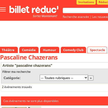
Invitations
Réduc
Bouton
menu
Sortez Maintenant!
principale
Recherche avancée
|
Les nouvea
Théâtre
Comédie
Humour
Comedy Club
Spectacle
Pascaline Chazerans
Artiste "pascaline chazerans"
Filtrer ma recherche
Catégorie:
2 événements trouvés
Ces évènements ne sont plus disponibles