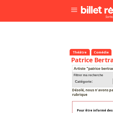
Bouton
menu
Sorte
principale
Théâtre
Comédie
Patrice Bertr
Artiste "patrice bertr
Filtrer ma recherche
Catégorie:
Désolé, nous n'avons p
rubrique
Pour être informé des