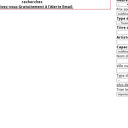
Heure 
recherchez
rivez-vous Gratuitement à l'Alerte Email.
Prix so
Type d
Titre 
Artist
Capaci
Nom de 
Ville o
Type de
plus de
Trier l