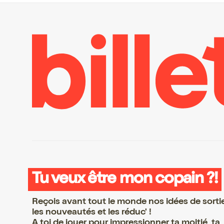
Tu veux être mon copain ?!
Reçois avant tout le monde nos idées de sorti
les nouveautés et les réduc' !
A toi de jouer pour impressionner ta moitié, ta