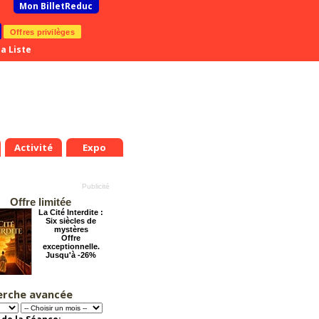
Mon BilletReduc
Offres privilèges
a Liste
Activité
Expo
Offre limitée
La Cité Interdite :
Six siècles de
mystères
Offre
exceptionnelle.
Jusqu'à -26%
erche avancée
Les enfants du
Paradis
Offre
exceptionnelle.