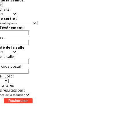
de la Séance:
Jusqu'à -37%
uhaité :
e sortie :
d'événement :
es :
té de la salle:
la salle :
u code postal :
 Public :
 critères
es résultats par :