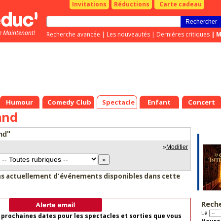
Invitations
Réductions
Carte cadeau
z Maintenant!
Recherche avancée
|
Les nouveautés
|
Dernières critiques
|
M
Humour
Comedy Club
Spectacle
Enfant
Concert
and
and"
»
Modifier
as actuellement d'événements disponibles dans cette
Rech
Le
 prochaines dates pour les spectacles et sorties que vous