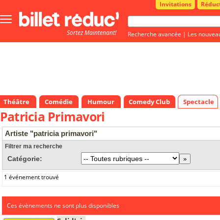
Invitations
Réduc
Bouton
menu
Sortez Maintenant!
principale
Recherche avancée
|
Les nouvea
Théâtre
Comédie
Humour
Comedy Club
Spectacle
Patricia Primavori
Artiste "patricia primavori"
Filtrer ma recherche
Catégorie:
1 événement trouvé
Ces évènements ne sont plus disponibles