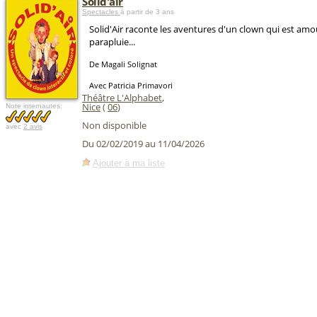
Solid'air
Spectacles
à partir de 3 ans
Solid'Air raconte les aventures d'un clown qui est am
parapluie...
De Magali Solignat
Avec Patricia Primavori
Théâtre L'Alphabet
,
Nice
(
06
)
Note internautes:
Non disponible
avec
2 avis
Du 02/02/2019 au 11/04/2026
Ajouter à ma liste