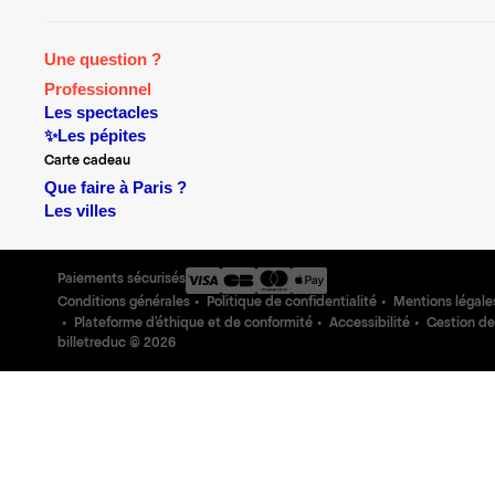
Une question ?
Professionnel
Les spectacles
✨Les pépites
Carte cadeau
Que faire à Paris ?
Les villes
Paiements sécurisés
Conditions générales
Politique de confidentialité
Mentions légale
Plateforme d'éthique et de conformité
Accessibilité
Gestion de
billetreduc ©
2026