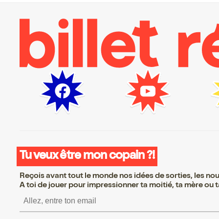
Tu veux être mon copain ?!
Reçois avant tout le monde nos idées de sorties, les nouv
A toi de jouer pour impressionner ta moitié, ta mère ou ta
S’inscrire S’inscrire S