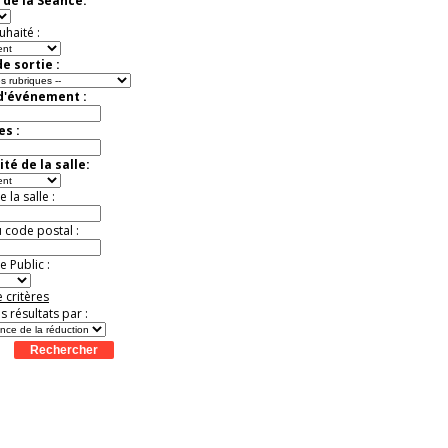
 de la Séance:
Extraordinaire
Activité à vivre !
uhaité :
Promo exclusive ! .
Jusqu'à -13%
e sortie :
 d'événement :
es :
té de la salle:
la salle :
u code postal :
 Public :
 critères
es résultats par :