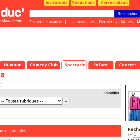
Invitations
Réductions
Carte cadeau
z Maintenant!
Recherche avancée
|
Les nouveautés
|
Dernières critiques
|
M
Humour
Comedy Club
Spectacle
Enfant
Concert
la
a"
»
Modifier
Rech
us disponibles
Le