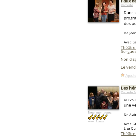
Faux d
Comédie
Dans c
progra
des pe
De Jean
Avec Ca
Théâtre 
Sorgues
Non dis
Le vend
Ajoute
Les hér
Comédie >
un vra
une veu
Note internautes:
De Alai
avec
1 avis
Avec Gu
Lisa Qu
Théâtre 