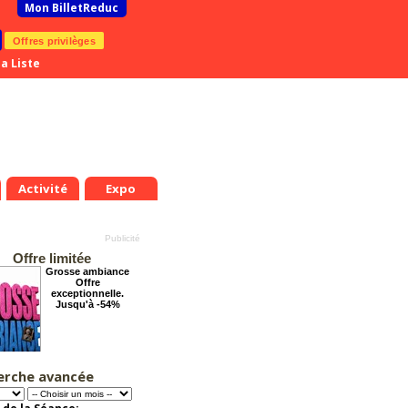
Mon BilletReduc
Offres privilèges
a Liste
Activité
Expo
Offre limitée
Grosse ambiance
Offre
exceptionnelle.
Jusqu'à -54%
erche avancée
Le Grand Hôtel des
Rêves présente :
Jules Verne, Le
Voyage