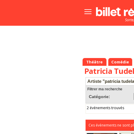
Bouton
menu
Sorte
principale
Théâtre
Comédie
Patricia Tude
Artiste "patricia tudel
Filtrer ma recherche
Catégorie:
2 événements trouvés
Ces évènements ne sont pl