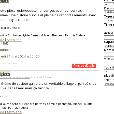
épart
Heure
Prix so
ette pièce, quiproquos, mensonges et amour sont au
mme. Une histoire subtile et pleine de rebondissements, avec
Type d
rsonnages colorés.
Titre
-Marie Chevret
Artist
mille Bochaton, Sylvie Damas, Gérard Thébault, Patricia Tudela
de l'Astrolabe
,
Capaci
 (
84
)
ponible
Nom de 
redi 31 mai 2024 à 00h00
Ville o
r à ma liste
Type de
itiers
plus de
 Comédie contemporaine
à partir de 12 ans
Trier l
i thème de société qui relate un véritable pillage organisé chez
ve. ça fait mal, mais ça fait rire.
n Krief
illaume Arbod, Eléonore Barthès, Camille Bochaton, Michel Pallotta,
intao, Patricia Tudela
de l'Astrolabe
,