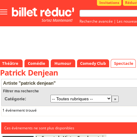
Invitations
Réduc
Bouton
menu
Sortez Maintenant!
principale
Recherche avancée
|
Les nouvea
Théâtre
Comédie
Humour
Comedy Club
Spectacle
Patrick Denjean
Artiste "patrick denjean"
Filtrer ma recherche
Catégorie:
1 événement trouvé
Ces évènements ne sont plus disponibles