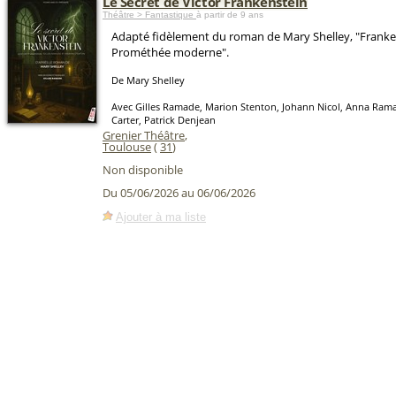
Le Secret de Victor Frankenstein
Théâtre > Fantastique
à partir de 9 ans
Adapté fidèlement du roman de Mary Shelley, "Franke
Prométhée moderne".
De Mary Shelley
Avec Gilles Ramade, Marion Stenton, Johann Nicol, Anna Ram
Carter, Patrick Denjean
Grenier Théâtre
,
Toulouse
(
31
)
Non disponible
Du 05/06/2026 au 06/06/2026
Ajouter à ma liste