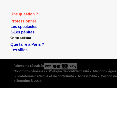
Une question ?
Professionnel
Les spectacles
✨Les pépites
Carte cadeau
Que faire à Paris ?
Les villes
Paiements sécurisés
Conditions générales
Politique de confidentialité
Mentions légale
Plateforme d'éthique et de conformité
Accessibilité
Gestion de
billetreduc ©
2026