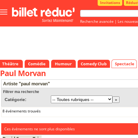
Invitations
Réduc
Bouton
menu
Sortez Maintenant!
principale
Recherche avancée
|
Les nouvea
Théâtre
Comédie
Humour
Comedy Club
Spectacle
Paul Morvan
Artiste "paul morvan"
Filtrer ma recherche
Catégorie:
8 événements trouvés
Ces évènements ne sont plus disponibles