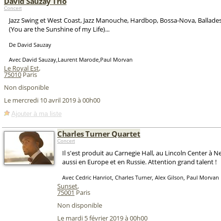
David Sauzay Trio
Concert
Jazz Swing et West Coast, Jazz Manouche, Hardbop, Bossa-Nova, Ballades
(You are the Sunshine of my Life)...
De David Sauzay
Avec David Sauzay,Laurent Marode,Paul Morvan
Le Royal Est
,
75010
Paris
Non disponible
Le mercredi 10 avril 2019 à 00h00
Ajouter à ma liste
Charles Turner Quartet
Concert
Il s'est produit au Carnegie Hall, au Lincoln Center à 
aussi en Europe et en Russie. Attention grand talent !
Avec Cedric Hanriot, Charles Turner, Alex Gilson, Paul Morvan
Sunset
,
75001
Paris
Non disponible
Le mardi 5 février 2019 à 00h00