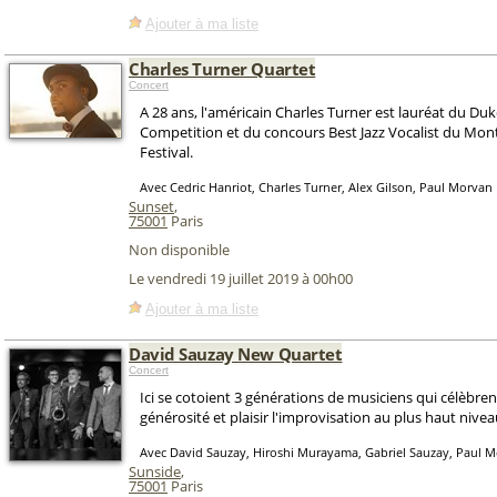
Ajouter à ma liste
Charles Turner Quartet
Concert
A 28 ans, l'américain Charles Turner est lauréat du Duk
Competition et du concours Best Jazz Vocalist du Mont
Festival.
Avec Cedric Hanriot, Charles Turner, Alex Gilson, Paul Morvan
Sunset
,
75001
Paris
Non disponible
Le vendredi 19 juillet 2019 à 00h00
Ajouter à ma liste
David Sauzay New Quartet
Concert
Ici se cotoient 3 générations de musiciens qui célèbren
générosité et plaisir l'improvisation au plus haut nivea
Avec David Sauzay, Hiroshi Murayama, Gabriel Sauzay, Paul 
Sunside
,
75001
Paris