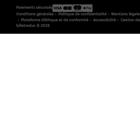
Paiements sécurisés
Conditions générales
Politique de confidentialité
Mentions légale
Plateforme d'éthique et de conformité
Accessibilité
Gestion de
billetreduc ©
2026