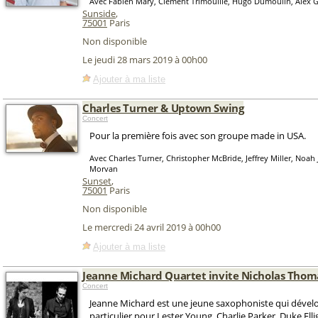
Avec Fabien Mary, Clément Trimouille, Hugo Dumoulin, Alex G
Sunside
,
75001
Paris
Non disponible
Le jeudi 28 mars 2019 à 00h00
Ajouter à ma liste
Charles Turner & Uptown Swing
Concert
Pour la première fois avec son groupe made in USA.
Avec Charles Turner, Christopher McBride, Jeffrey Miller, Noah
Morvan
Sunset
,
75001
Paris
Non disponible
Le mercredi 24 avril 2019 à 00h00
Ajouter à ma liste
Jeanne Michard Quartet invite Nicholas Thom
Concert
Jeanne Michard est une jeune saxophoniste qui dével
particulier pour Lester Young, Charlie Parker, Duke Ell