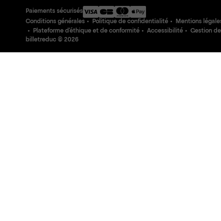
Paiements sécurisés
Conditions générales
Politique de confidentialité
Mentions légale
Plateforme d'éthique et de conformité
Accessibilité
Gestion de
billetreduc ©
2026