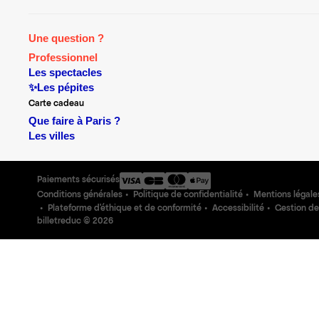
Une question ?
Professionnel
Les spectacles
✨Les pépites
Carte cadeau
Que faire à Paris ?
Les villes
Paiements sécurisés
Conditions générales
Politique de confidentialité
Mentions légale
Plateforme d'éthique et de conformité
Accessibilité
Gestion de
billetreduc ©
2026