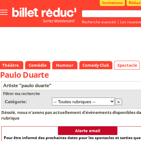
Invitations
Réduc
Bouton
menu
Sortez Maintenant!
principale
Recherche avancée
|
Les nouvea
Théâtre
Comédie
Humour
Comedy Club
Spectacle
Paulo Duarte
Artiste "paulo duarte"
Filtrer ma recherche
Catégorie:
Désolé, nous n'avons pas actuellement d'événements disponibles da
rubrique
Pour être informé des prochaines dates pour les spectacles et sorties qu