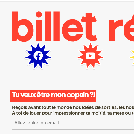
Tu veux être mon copain ?!
Reçois avant tout le monde nos idées de sorties, les nouv
A toi de jouer pour impressionner ta moitié, ta mère ou ta
S’inscrire S’inscrire S