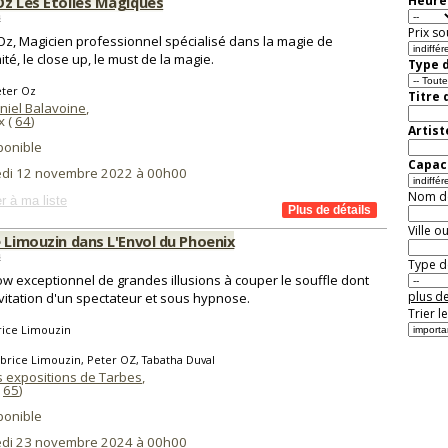
Oz Les Etoiles Magiques
Heure 
s
Prix so
Oz, Magicien professionnel spécialisé dans la magie de
ité, le close up, le must de la magie.
Type d
eter Oz
Titre 
niel Balavoine
,
x (
64
)
Artist
ponible
Capaci
di 12 novembre 2022 à 00h00
Nom de 
r à ma liste
Ville o
 Limouzin dans L'Envol du Phoenix
s
Type de
w exceptionnel de grandes illusions à couper le souffle dont
plus de
vitation d'un spectateur et sous hypnose.
Trier l
rice Limouzin
brice Limouzin, Peter OZ, Tabatha Duval
s expositions de Tarbes
,
(
65
)
ponible
di 23 novembre 2024 à 00h00