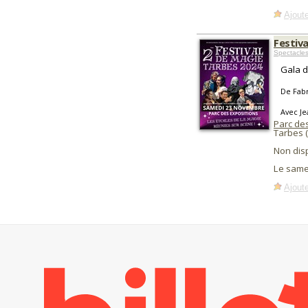
Ajoute
Festiv
Spectacle
Gala d
De Fab
Avec Je
Parc de
Tarbes 
Non dis
Le same
Ajoute