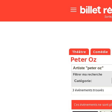
Bouton
menu
Sorte
principale
Théâtre
Comédie
Peter Oz
Artiste "peter oz"
Filtrer ma recherche
Catégorie:
3 événements trouvés
Ces évènements ne sont pl