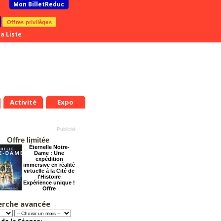
Mon BilletReduc
Offres privilèges
a Liste
Activité
Expo
Offre limitée
Éternelle Notre-
Dame : Une
expédition
immersive en réalité
virtuelle à la Cité de
l'Histoire
Expérience unique !
Offre
promotionnelle.
Jusqu'à -35%
erche avancée
Tout va bien se
passer !