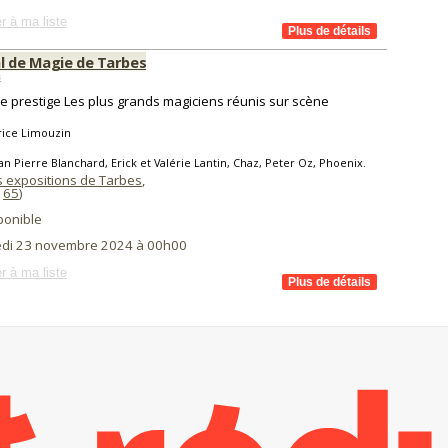
r à ma liste
al de Magie de Tarbes
s
e prestige Les plus grands magiciens réunis sur scène
rice Limouzin
an Pierre Blanchard, Erick et Valérie Lantin, Chaz, Peter Oz, Phoenix.
s expositions de Tarbes
,
(
65
)
ponible
di 23 novembre 2024 à 00h00
r à ma liste