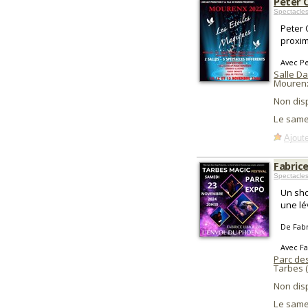
Peter 
Spectacle
Peter 
proxim
Avec P
Salle Da
Mouren
Non dis
Le same
Ajoute
Fabrice
Spectacle
Un sho
une lé
De Fab
Avec Fa
Parc de
Tarbes 
Non dis
Le same