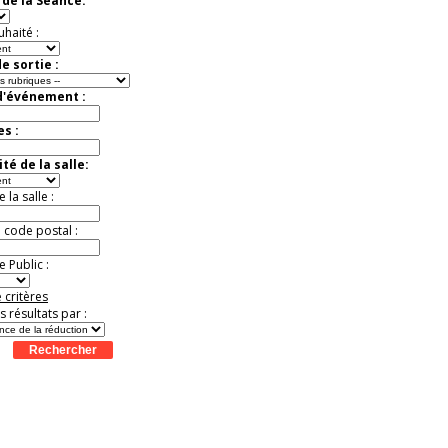
de la Séance:
Offre
exceptionnelle.
Jusqu'à -57%
uhaité :
e sortie :
d'événement :
es :
té de la salle:
la salle :
u code postal :
 Public :
 critères
es résultats par :