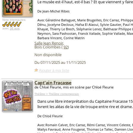
Le musée est-il haut, est-il bas ? Et que viennent y fair
De Jean-Michel Ribes
Avec Géraldine Ballaguet, Marie Brugeilles, Eric Carraz, Philipp
Note internautes:
Dénu, Jocelyne Decloux, Hafsa El Alaoui, Sylvie Gautier, Paul 
avec
36 avis
Khayat, Thierry Le Brech, Stéphanie Lenez, Balthazar Philippe 
Neymon, Sara Pashootan, Franck Vallade, Sophie Vallade, M
Barbara Vincent, Corine Watrin
Salle Jean Renoir
,
Bois Colombes (
92
)
Non disponible
Du 07/11/2025 au 11/11/2025
Ajouter à ma liste
Capt'ain Fracasse
de Chloé Fleurie, mis en scène par Chloé Fleurie
Théâtre > Théâtre contemporain
Dans une libre interprétation du Capitaine Fracasse 
livrent les aléas de la vie de troupe entre rire et drame.
De Chloé Fleurie
Avec Romain Calvet, Eric Carraz, Rémi Carraz, Vincent Celeste, 
Maïlys Favraud, Anne Fougerat, Thomas Le Tallec, Damien Llory