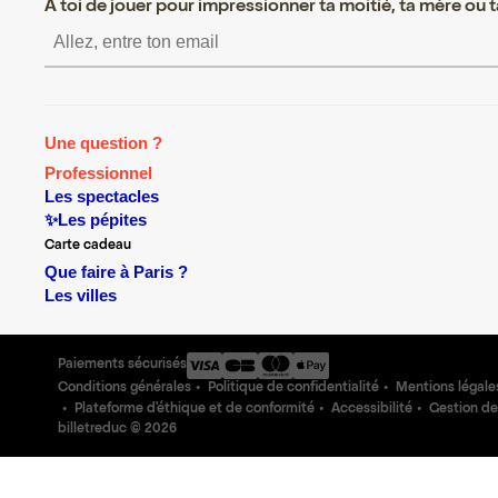
A toi de jouer pour impressionner ta moitié, ta mère ou ta
S’inscrire S’inscrire S’inscrir
Une question ?
Professionnel
Les spectacles
✨Les pépites
Carte cadeau
Que faire à Paris ?
Les villes
Paiements sécurisés
Conditions générales
Politique de confidentialité
Mentions légale
Plateforme d'éthique et de conformité
Accessibilité
Gestion de
billetreduc ©
2026