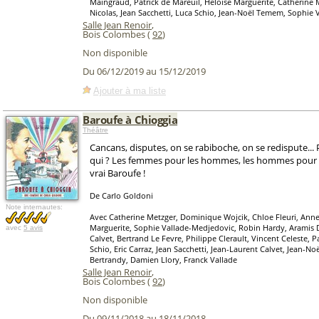
Maingraud, Patrick de Mareuil, Héloïse Marguerite, Catherine 
Nicolas, Jean Sacchetti, Luca Schio, Jean-Noël Temem, Sophie 
Salle Jean Renoir
,
Bois Colombes (
92
)
Non disponible
Du 06/12/2019 au 15/12/2019
Ajouter à ma liste
Baroufe à Chioggia
Théâtre
Cancans, disputes, on se rabiboche, on se redispute...
qui ? Les femmes pour les hommes, les hommes pour 
vrai Baroufe !
De Carlo Goldoni
Note internautes:
Avec Catherine Metzger, Dominique Wojcik, Chloe Fleuri, Anne
Marguerite, Sophie Vallade-Medjedovic, Robin Hardy, Aramis
avec
5 avis
Calvet, Bertrand Le Fevre, Philippe Clerault, Vincent Celeste, P
Schio, Eric Carraz, Jean Sacchetti, Jean-Laurent Calvet, Jean-
Bertrandy, Damien Llory, Franck Vallade
Salle Jean Renoir
,
Bois Colombes (
92
)
Non disponible
Du 09/11/2018 au 18/11/2018