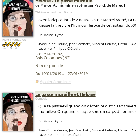
Héloïse - Le passe muraille
de Marcel Aymé, mis en scène par Patrick de Mareuil
Théâtre
à partir de 10 ans
Avec l'adaptation de 2 nouvelles de Marcel Aymé, La
Rieuse fait revivre l'humour féroce de cet auteur du X
De Marcel Aymé
Note internautes:
Avec Chloé Fleurie, Jean Sacchetti, Vincent Celeste, Hafsa El A
Lavenne, Philippe Clérault
avec
5 avis
Scène Mermoz
,
Bois Colombes (
92
)
Non disponible
Du 19/01/2019 au 27/01/2019
Ajouter à ma liste
Le passe muraille et Héloïse
Comédie
Que se passe-t-il quand on découvre qu'on sait travers
murailles? Ou quand, chaque soir, un corps d'homme
De Marcel Aymé
Avec Chloé Fleurie, Jean Sacchetti, Vincent Celeste, Hafsa El A
Lavenne et Philippe Clérault