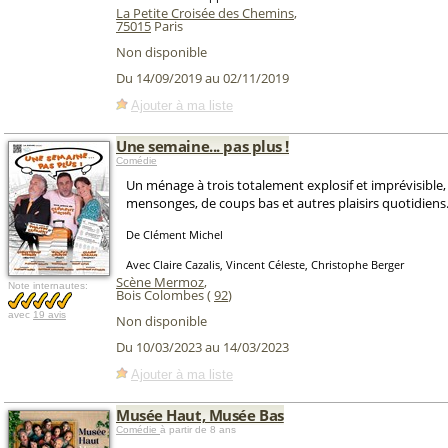
La Petite Croisée des Chemins
,
75015
Paris
Non disponible
Du 14/09/2019 au 02/11/2019
Ajouter à ma liste
Une semaine... pas plus !
Comédie
Un ménage à trois totalement explosif et imprévisible,
mensonges, de coups bas et autres plaisirs quotidiens
De Clément Michel
Avec Claire Cazalis, Vincent Céleste, Christophe Berger
Scène Mermoz
,
Note internautes:
Bois Colombes (
92
)
avec
19 avis
Non disponible
Du 10/03/2023 au 14/03/2023
Ajouter à ma liste
Musée Haut, Musée Bas
Comédie
à partir de 8 ans