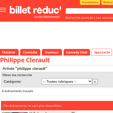
Invitations
Réduc
Bouton
menu
Sortez Maintenant!
principale
Recherche avancée
|
Les nouvea
Théâtre
Comédie
Humour
Comedy Club
Spectacle
Philippe Clerault
Artiste "philippe clerault"
Filtrer ma recherche
Catégorie:
6 événements trouvés
Ces évènements ne sont plus disponibles