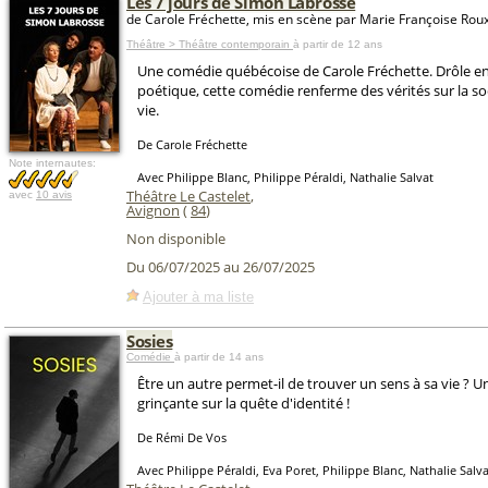
Les 7 jours de Simon Labrosse
de Carole Fréchette, mis en scène par Marie Françoise Rou
Théâtre > Théâtre contemporain
à partir de 12 ans
Une comédie québécoise de Carole Fréchette. Drôle en
poétique, cette comédie renferme des vérités sur la soc
vie.
De Carole Fréchette
Note internautes:
Avec Philippe Blanc, Philippe Péraldi, Nathalie Salvat
Théâtre Le Castelet
,
avec
10 avis
Avignon
(
84
)
Non disponible
Du 06/07/2025 au 26/07/2025
Ajouter à ma liste
Sosies
Comédie
à partir de 14 ans
Être un autre permet-il de trouver un sens à sa vie ? 
grinçante sur la quête d'identité !
De Rémi De Vos
Avec Philippe Péraldi, Eva Poret, Philippe Blanc, Nathalie Salva