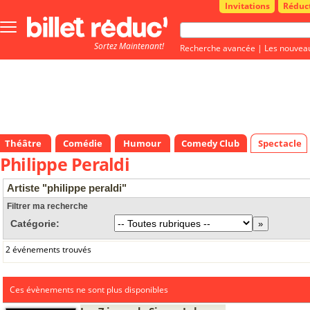
Invitations
Réduc
Bouton
menu
Sortez Maintenant!
principale
Recherche avancée
|
Les nouvea
Théâtre
Comédie
Humour
Comedy Club
Spectacle
Philippe Peraldi
Artiste "philippe peraldi"
Filtrer ma recherche
Catégorie:
2 événements trouvés
Ces évènements ne sont plus disponibles