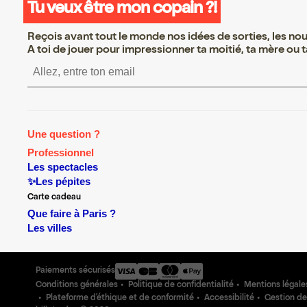
Tu veux être mon copain ?!
Reçois avant tout le monde nos idées de sorties, les nouv
A toi de jouer pour impressionner ta moitié, ta mère ou ta
S’inscrire S’inscrire S’ins
Une question ?
Professionnel
Les spectacles
✨Les pépites
Carte cadeau
Que faire à Paris ?
Les villes
Paiements sécurisés
Conditions générales
Politique de confidentialité
Mentions légale
Plateforme d'éthique et de conformité
Accessibilité
Gestion de