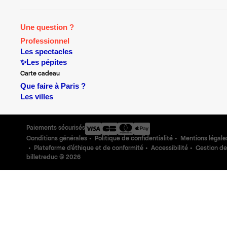
Une question ?
Professionnel
Les spectacles
✨Les pépites
Carte cadeau
Que faire à Paris ?
Les villes
Paiements sécurisés
Conditions générales
Politique de confidentialité
Mentions légale
Plateforme d'éthique et de conformité
Accessibilité
Gestion de
billetreduc ©
2026