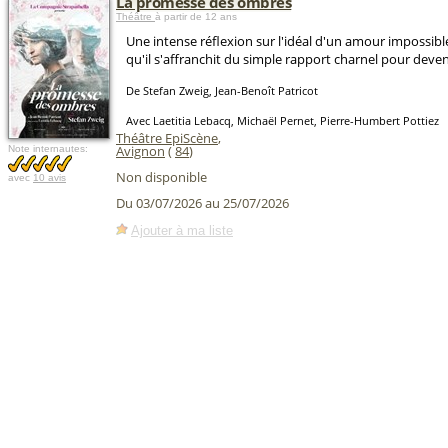
La promesse des ombres
Théâtre
à partir de 12 ans
Une intense réflexion sur l'idéal d'un amour impossible
qu'il s'affranchit du simple rapport charnel pour deve
De Stefan Zweig, Jean-Benoît Patricot
Avec Laetitia Lebacq, Michaël Pernet, Pierre-Humbert Pottiez
Théâtre EpiScène
,
Avignon
(
84
)
Note internautes:
Non disponible
avec
10 avis
Du 03/07/2026 au 25/07/2026
Ajouter à ma liste