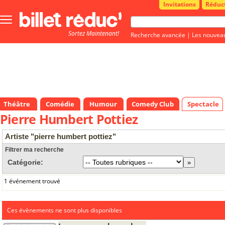
Invitations
Réduc
Bouton
menu
Sortez Maintenant!
principale
Recherche avancée
|
Les nouvea
Théâtre
Comédie
Humour
Comedy Club
Spectacle
Pierre Humbert Pottiez
Artiste "pierre humbert pottiez"
Filtrer ma recherche
Catégorie:
1 événement trouvé
Ces évènements ne sont plus disponibles