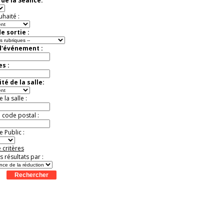
de la Séance:
exceptionnelle.
Jusqu'à -26%
uhaité :
e sortie :
d'événement :
es :
té de la salle:
la salle :
u code postal :
 Public :
 critères
es résultats par :