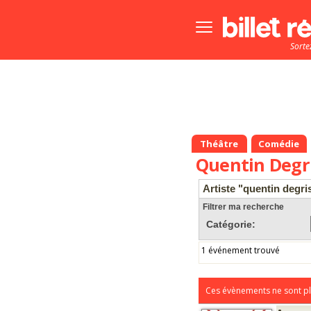
Bouton
menu
Sorte
principale
Théâtre
Comédie
Quentin Degr
Artiste "quentin degri
Filtrer ma recherche
Catégorie:
1 événement trouvé
Ces évènements ne sont pl