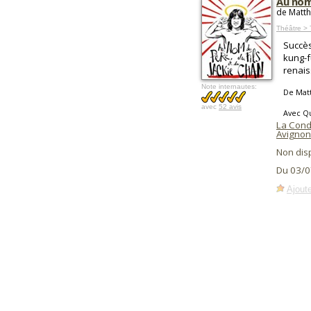
Au nom 
de Matth
Théâtre >
Succès
kung-f
renais
Note internautes:
De Mat
avec
52 avis
Avec Qu
La Cond
Avignon
Non dis
Du 03/0
Ajoute