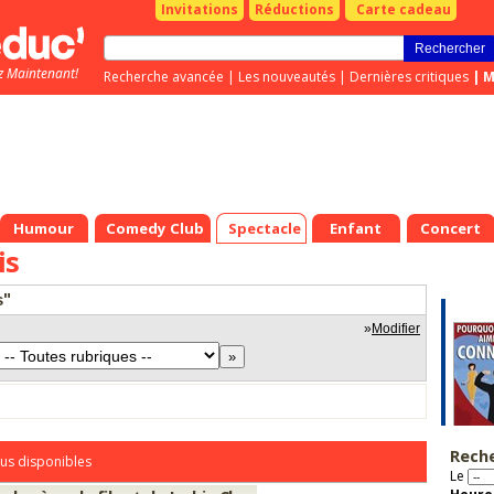
Invitations
Réductions
Carte cadeau
z Maintenant!
Recherche avancée
|
Les nouveautés
|
Dernières critiques
|
M
Humour
Comedy Club
Spectacle
Enfant
Concert
is
s"
»
Modifier
Rech
us disponibles
Le