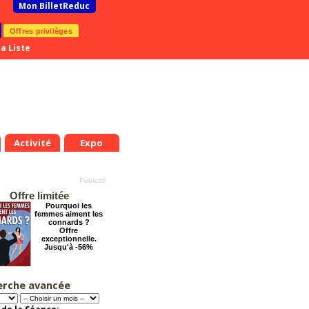
Mon BilletReduc
Offres privilèges
a Liste
Activité
Expo
Offre limitée
Pourquoi les
femmes aiment les
connards ?
Offre
exceptionnelle.
Jusqu'à -56%
erche avancée
La Cité Interdite :
Six siècles de
mystères
Offre