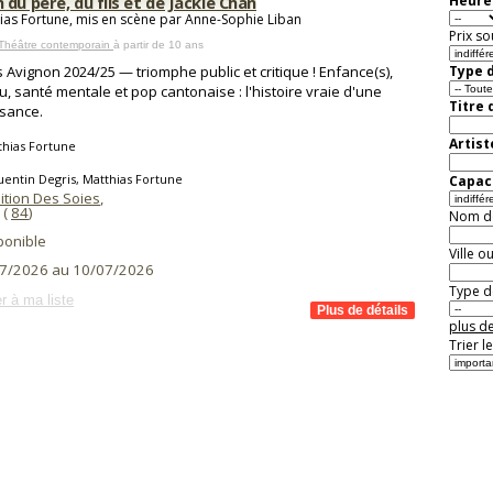
du père, du fils et de Jackie Chan
Heure 
ias Fortune, mis en scène par Anne-Sophie Liban
Prix so
 Théâtre contemporain
à partir de 10 ans
 Avignon 2024/25 — triomphe public et critique ! Enfance(s),
Type d
u, santé mentale et pop cantonaise : l'histoire vraie d'une
Titre 
sance.
Artist
thias Fortune
entin Degris, Matthias Fortune
Capaci
ition Des Soies
,
(
84
)
Nom de 
ponible
Ville o
7/2026 au 10/07/2026
Type de
r à ma liste
plus de
Trier l