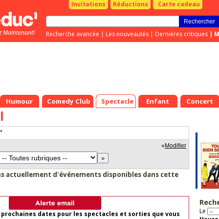
Invitations
Réductions
Carte cadeau
z Maintenant!
Recherche avancée
|
Les nouveautés
|
Dernières critiques
|
M
Humour
Comedy Club
Spectacle
Enfant
Concert
l
"
»
Modifier
as actuellement d'événements disponibles dans cette
Rech
Le
 prochaines dates pour les spectacles et sorties que vous