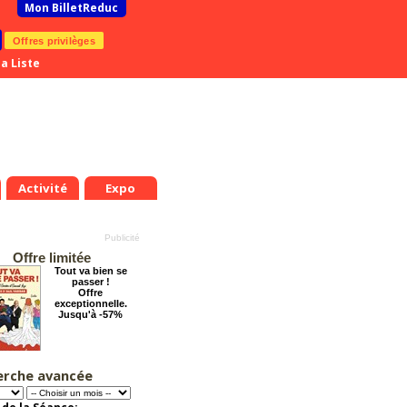
Mon BilletReduc
Offres privilèges
a Liste
Activité
Expo
Offre limitée
Tout va bien se
passer !
Offre
exceptionnelle.
Jusqu'à -57%
erche avancée
Pourquoi les
femmes aiment les
connards ?
Offre