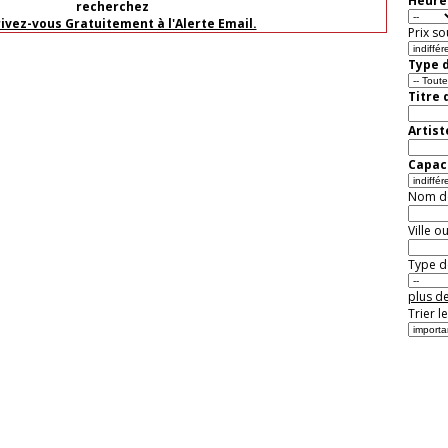
Heure 
recherchez
rivez-vous Gratuitement à l'Alerte Email.
Prix so
Type d
Titre 
Artist
Capaci
Nom de 
Ville o
Type de
plus de
Trier l