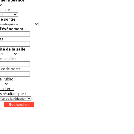
de la Séance:
exceptionnelle.
Jusqu'à -56%
uhaité :
e sortie :
d'événement :
es :
té de la salle:
la salle :
u code postal :
 Public :
 critères
es résultats par :