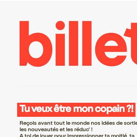
Tu veux être mon copain ?!
Reçois avant tout le monde nos idées de sorti
les nouveautés et les réduc' !
A toi de jouer pour impressionner ta moitié, ta