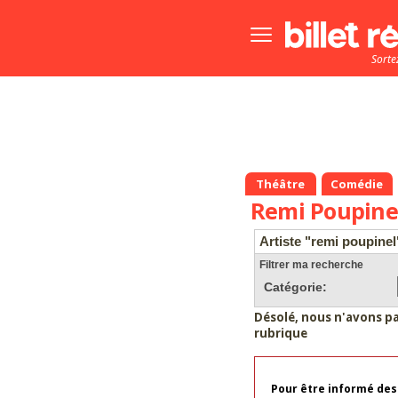
Bouton
menu
Sorte
principale
Théâtre
Comédie
Remi Poupine
Artiste "remi poupinel
Filtrer ma recherche
Catégorie:
Désolé, nous n'avons p
rubrique
Pour être informé des