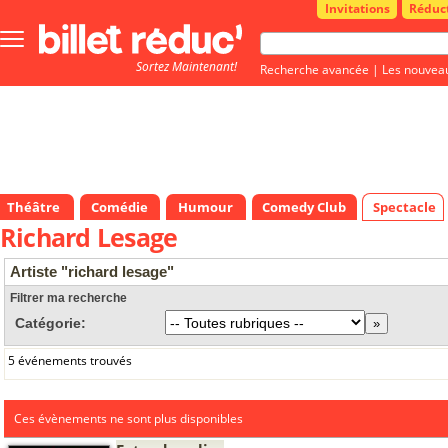
Invitations
Réduc
Bouton
menu
Sortez Maintenant!
principale
Recherche avancée
|
Les nouvea
Théâtre
Comédie
Humour
Comedy Club
Spectacle
Richard Lesage
Artiste "richard lesage"
Filtrer ma recherche
Catégorie:
5 événements trouvés
Ces évènements ne sont plus disponibles