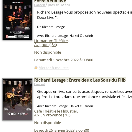
Entre deux live
Concert
à partir de 12 ans
Richard Lesage vous propose son nouveau spectacle in
Deux Live ".
De Richard Lesage
Avec Richard Lesage, Haikel Ouzahrir
Humanum Théâtre
,
Avignon
(
84
)
Non disponible
Le samedi 1 octobre 2022 à 00h00
Ajouter à ma liste
Richard Lesage : Entre deux Les Sons du Flib
Concert
Groupes en live, concerts acoustiques, rencontres avec 
apéro. Le tout, dans une ambiance conviviale et festiv
Avec Richard Lesage, Haikel Ouzahrir
Café Théâtre le Flibustier
,
Aix En Provence (
13
)
Non disponible
Le jeudi 26 janvier 2023 à 00h00