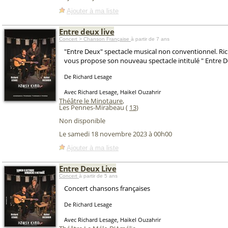
Ajouter à ma liste
Entre deux live
Concert > Chanson Française
à partir de 7 ans
"Entre Deux" spectacle musical non conventionnel. Ri
vous propose son nouveau spectacle intitulé " Entre De
De Richard Lesage
Avec Richard Lesage, Haikel Ouzahrir
Théâtre le Minotaure
,
Les Pennes-Mirabeau (
13
)
Non disponible
Le samedi 18 novembre 2023 à 00h00
Ajouter à ma liste
Entre Deux Live
Concert
à partir de 5 ans
Concert chansons françaises
De Richard Lesage
Avec Richard Lesage, Haikel Ouzahrir