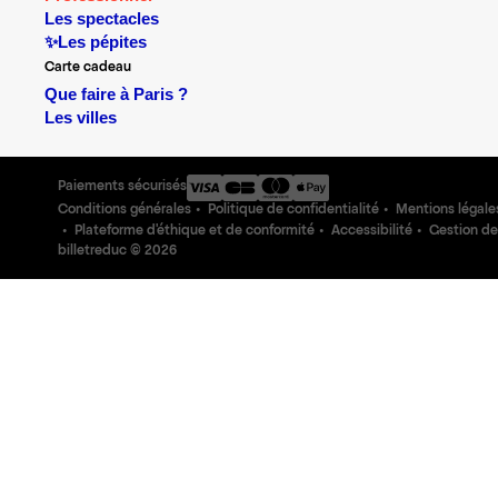
Les spectacles
✨Les pépites
Carte cadeau
Que faire à Paris ?
Les villes
Paiements sécurisés
Conditions générales
Politique de confidentialité
Mentions légale
Plateforme d'éthique et de conformité
Accessibilité
Gestion de
billetreduc ©
2026