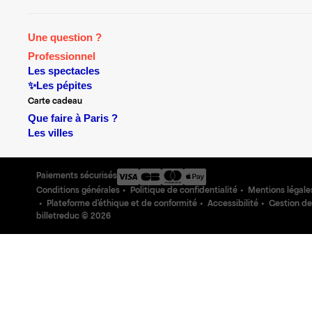
Une question ?
Professionnel
Les spectacles
✨Les pépites
Carte cadeau
Que faire à Paris ?
Les villes
Paiements sécurisés
Conditions générales
Politique de confidentialité
Mentions légale
Plateforme d'éthique et de conformité
Accessibilité
Gestion de
billetreduc ©
2026