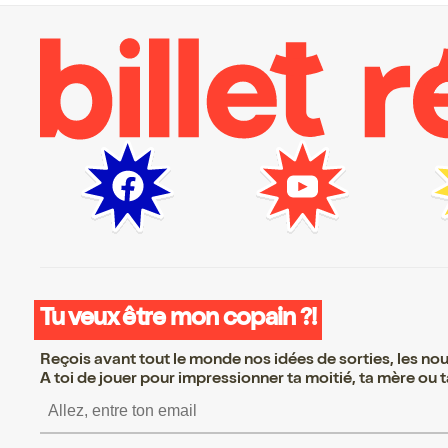
Tu veux être mon copain ?!
Reçois avant tout le monde nos idées de sorties, les nouv
A toi de jouer pour impressionner ta moitié, ta mère ou ta
S’inscrire S’inscrire S