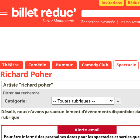
Invitations
Réduc
Bouton
menu
Sortez Maintenant!
principale
Recherche avancée
|
Les nouvea
Théâtre
Comédie
Humour
Comedy Club
Spectacle
Richard Poher
Artiste "richard poher"
Filtrer ma recherche
Catégorie:
Désolé, nous n'avons pas actuellement d'événements disponibles da
rubrique
Pour être informé des prochaines dates pour les spectacles et sorties qu