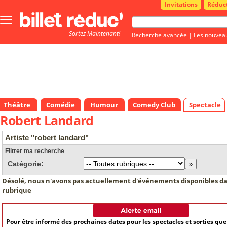
Invitations
Réduc
Bouton
menu
Sortez Maintenant!
principale
Recherche avancée
|
Les nouvea
Théâtre
Comédie
Humour
Comedy Club
Spectacle
Robert Landard
Artiste "robert landard"
Filtrer ma recherche
Catégorie:
Désolé, nous n'avons pas actuellement d'événements disponibles da
rubrique
Pour être informé des prochaines dates pour les spectacles et sorties qu