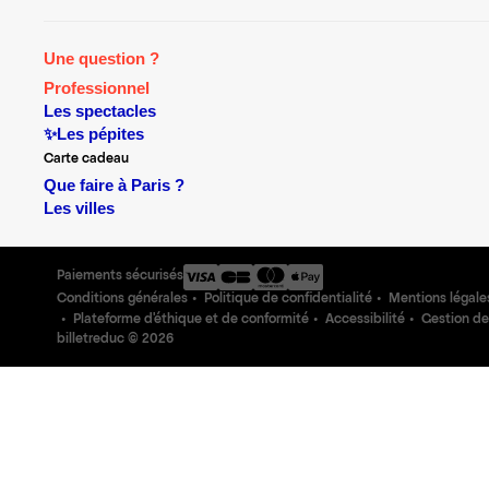
Une question ?
Professionnel
Les spectacles
✨Les pépites
Carte cadeau
Que faire à Paris ?
Les villes
Paiements sécurisés
Conditions générales
Politique de confidentialité
Mentions légale
Plateforme d'éthique et de conformité
Accessibilité
Gestion de
billetreduc ©
2026