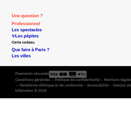
Une question ?
Professionnel
Les spectacles
✨Les pépites
Carte cadeau
Que faire à Paris ?
Les villes
Paiements sécurisés
Conditions générales
Politique de confidentialité
Mentions légale
Plateforme d'éthique et de conformité
Accessibilité
Gestion de
billetreduc ©
2026