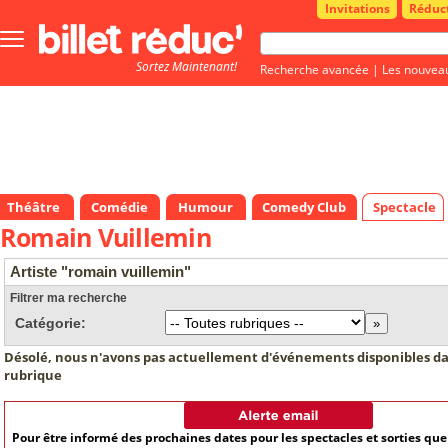
Invitations
Réduc
Bouton
menu
Sortez Maintenant!
principale
Recherche avancée
|
Les nouvea
Théâtre
Comédie
Humour
Comedy Club
Spectacle
Romain Vuillemin
Artiste "romain vuillemin"
Filtrer ma recherche
Catégorie:
Désolé, nous n'avons pas actuellement d'événements disponibles da
rubrique
Pour être informé des prochaines dates pour les spectacles et sorties qu