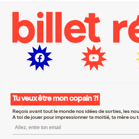
Tu veux être mon copain ?!
Reçois avant tout le monde nos idées de sorties, les nouv
A toi de jouer pour impressionner ta moitié, ta mère ou ta
S’inscrire S’inscrire S