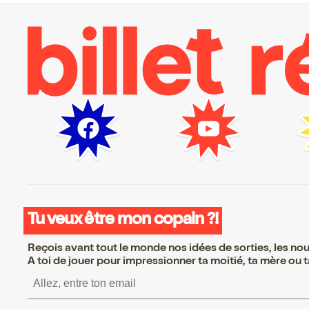
Tu veux être mon copain ?!
Reçois avant tout le monde nos idées de sorties, les nouv
A toi de jouer pour impressionner ta moitié, ta mère ou ta
S’inscrire S’inscrire S’