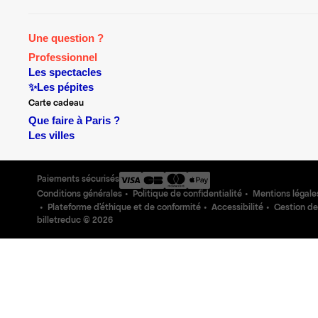
Une question ?
Professionnel
Les spectacles
✨Les pépites
Carte cadeau
Que faire à Paris ?
Les villes
Paiements sécurisés
Conditions générales
Politique de confidentialité
Mentions légale
Plateforme d'éthique et de conformité
Accessibilité
Gestion de
billetreduc ©
2026