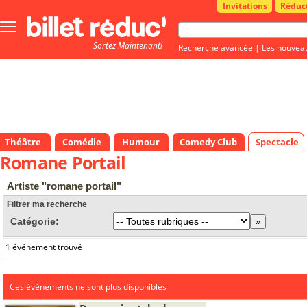
Invitations
Réduc
Bouton
menu
Sortez Maintenant!
principale
Recherche avancée
|
Les nouvea
Théâtre
Comédie
Humour
Comedy Club
Spectacle
Romane Portail
Artiste "romane portail"
Filtrer ma recherche
Catégorie:
1 événement trouvé
Ces évènements ne sont plus disponibles