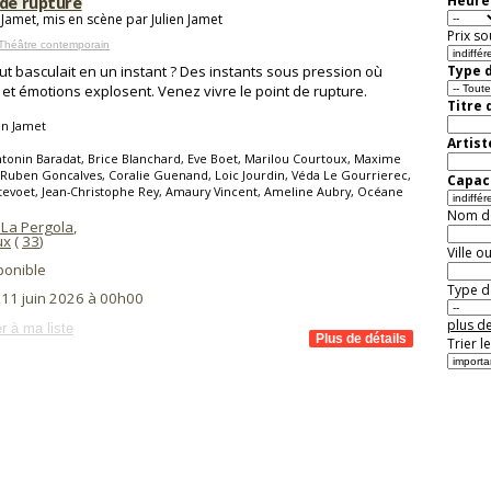
 de rupture
Heure 
 Jamet, mis en scène par Julien Jamet
Prix so
Théâtre contemporain
tout basculait en un instant ? Des instants sous pression où
Type d
 et émotions explosent. Venez vivre le point de rupture.
Titre 
en Jamet
Artist
tonin Baradat, Brice Blanchard, Eve Boet, Marilou Courtoux, Maxime
Ruben Goncalves, Coralie Guenand, Loic Jourdin, Véda Le Gourrierec,
Capaci
tevoet, Jean-Christophe Rey, Amaury Vincent, Ameline Aubry, Océane
Nom de 
 La Pergola
,
ux
(
33
)
Ville o
ponible
Type de
 11 juin 2026 à 00h00
plus de
r à ma liste
Trier l