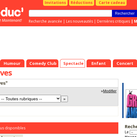
Invitations
Réductions
Carte cadeau
z Maintenant!
Recherche avancée
|
Les nouveautés
|
Dernières critiques
|
M
Humour
Comedy Club
Spectacle
Enfant
Concert
ves
ves"
»
Modifier
Rech
us disponibles
Le