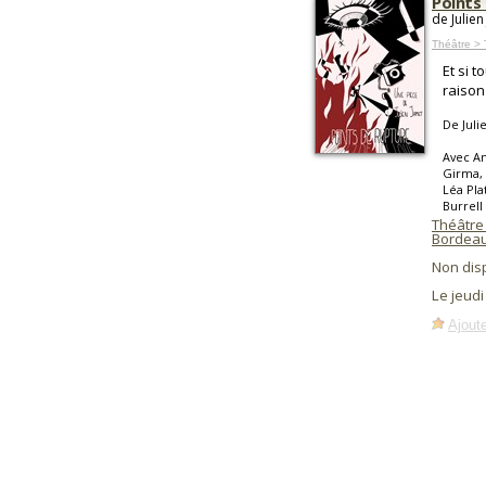
Points
de Julien
Théâtre > 
Et si 
raison
De Juli
Avec An
Girma, 
Léa Pla
Burrell
Théâtre
Bordea
Non dis
Le jeudi
Ajoute