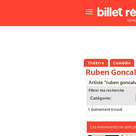
Bouton
menu
Sorte
principale
Théâtre
Comédie
Ruben Goncal
Artiste "ruben goncal
Filtrer ma recherche
Catégorie:
1 événement trouvé
Ces évènements ne sont pl