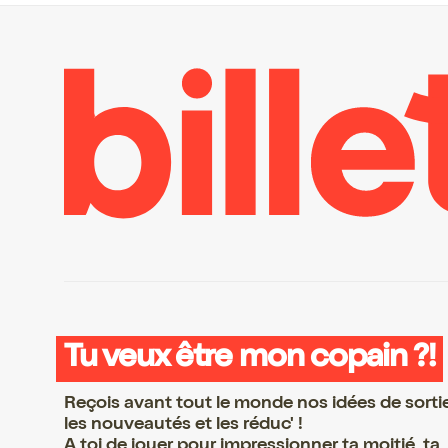
Tu veux être mon copain ?!
Reçois avant tout le monde nos idées de sorti
les nouveautés et les réduc' !
A toi de jouer pour impressionner ta moitié, ta