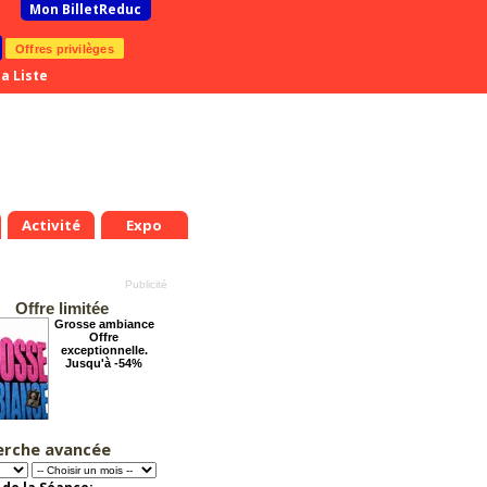
Mon BilletReduc
Offres privilèges
a Liste
Activité
Expo
Offre limitée
Grosse ambiance
Offre
exceptionnelle.
Jusqu'à -54%
erche avancée
Le Grand Hôtel des
Rêves présente :
Jules Verne, Le
Voyage