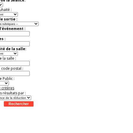
de la Séance:
Extraordinaire
Activité à vivre !
uhaité :
Promo exclusive ! .
Jusqu'à -13%
e sortie :
d'événement :
es :
té de la salle:
la salle :
u code postal :
 Public :
 critères
es résultats par :