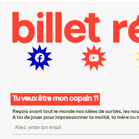
Tu veux être mon copain ?!
Reçois avant tout le monde nos idées de sorties, les nouv
A toi de jouer pour impressionner ta moitié, ta mère ou ta
S’inscrire S’inscrire S