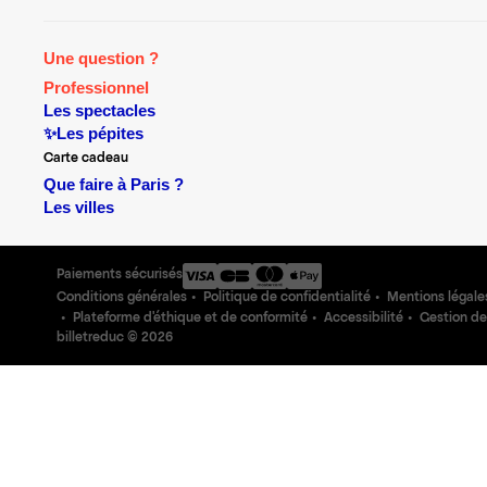
Une question ?
Professionnel
Les spectacles
✨Les pépites
Carte cadeau
Que faire à Paris ?
Les villes
Paiements sécurisés
Conditions générales
Politique de confidentialité
Mentions légale
Plateforme d'éthique et de conformité
Accessibilité
Gestion de
billetreduc ©
2026