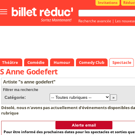
Invitations
Réduc
Bouton
menu
Sortez Maintenant!
principale
Recherche avancée
|
Les nouvea
Théâtre
Comédie
Humour
Comedy Club
Spectacle
S Anne Godefert
Artiste "s anne godefert"
Filtrer ma recherche
Catégorie:
Désolé, nous n'avons pas actuellement d'événements disponibles da
rubrique
Pour être informé des prochaines dates pour les spectacles et sorties qu