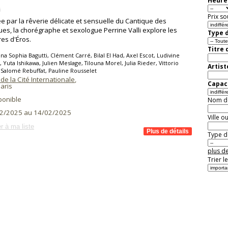
Heure 
s
Prix so
ée par la rêverie délicate et sensuelle du Cantique des
ues, la chorégraphe et sexologue Perrine Valli explore les
Type d
es d'Éros.
Titre 
na Sophia Bagutti, Clément Carré, Bilal El Had, Axel Escot, Ludivine
, Yuta Ishikawa, Julien Meslage, Tilouna Morel, Julia Rieder, Vittorio
Artist
 Salomé Rebuffat, Pauline Rousselet
de la Cité Internationale
,
Capaci
aris
ponible
Nom de 
2/2025 au 14/02/2025
Ville o
r à ma liste
Type de
plus de
Trier l