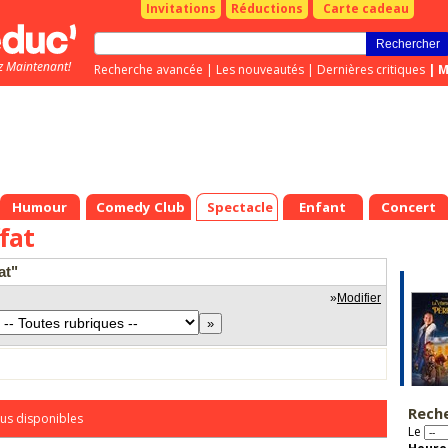
Invitations
Réductions
Carte cadeau
z Maintenant!
Recherche avancée
|
Les nouveautés
|
Dernières critiques
|
M
Humour
Comedy Club
Spectacle
Enfant
Concert
fat
at"
»
Modifier
Rech
us disponibles
Le