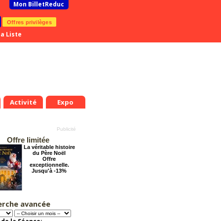
Mon BilletReduc
Offres privilèges
a Liste
Activité
Expo
Offre limitée
La véritable histoire
du Père Noël
Offre
exceptionnelle.
Jusqu'à -13%
erche avancée
Éternelle Notre-
Dame : Une
expédition
immersive en réalité