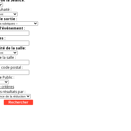
de la Séance:
virtuelle à la Cité de
l'Histoire
uhaité :
Expérience unique !
Offre
promotionnelle.
e sortie :
Jusqu'à -35%
d'événement :
es :
té de la salle:
la salle :
u code postal :
 Public :
 critères
es résultats par :