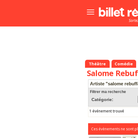
Bouton
menu
Sorte
principale
Théâtre
Comédie
Salome Rebuf
Artiste "salome rebuff
Filtrer ma recherche
Catégorie:
1 événement trouvé
Ces évènements ne sont pl