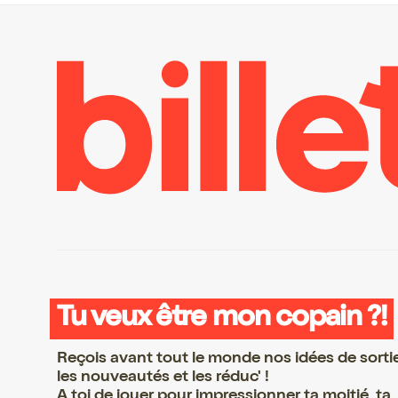
Tu veux être mon copain ?!
Reçois avant tout le monde nos idées de sorti
les nouveautés et les réduc' !
A toi de jouer pour impressionner ta moitié, ta