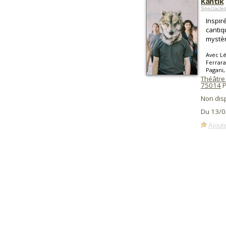
Kantik
Spectacle
Inspir
cantiq
mystèr
Avec Lé
Ferrara
Pagani,
Théâtre 
75014
P
Non dis
Du 13/0
Ajoute