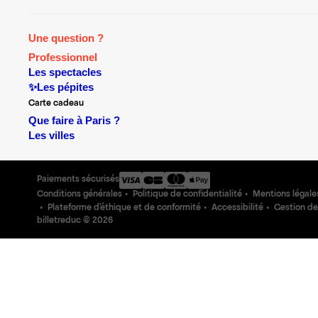
Une question ?
Professionnel
Les spectacles
✨Les pépites
Carte cadeau
Que faire à Paris ?
Les villes
Paiements sécurisés
Conditions générales
Politique de confidentialité
Mentions légale
Plateforme d'éthique et de conformité
Accessibilité
Gestion de
billetreduc ©
2026