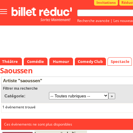
Invitations
Réduc
Bouton
menu
Sortez Maintenant!
principale
Recherche avancée
|
Les nouvea
Théâtre
Comédie
Humour
Comedy Club
Spectacle
Saoussen
Artiste "saoussen"
Filtrer ma recherche
Catégorie:
1 événement trouvé
Ces évènements ne sont plus disponibles