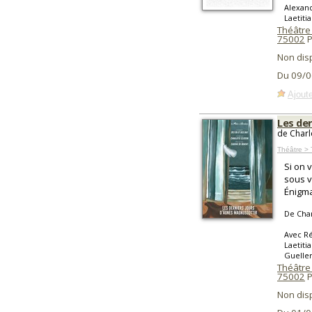
Alexand
Laetiti
Théâtre
75002
P
Non dis
Du 09/0
Ajoute
Les de
de Charl
Théâtre > 
Si on 
sous vo
Énigma
De Char
Avec Ré
Laetiti
Gueller
Théâtre
75002
P
Non dis