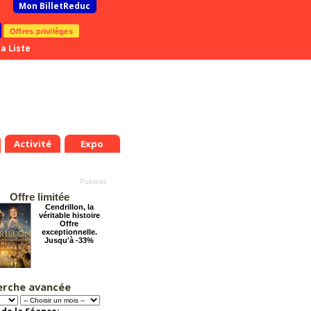
Mon BilletReduc
Offres privilèges
a Liste
Activité
Expo
Offre limitée
Cendrillon, la
véritable histoire
Offre
exceptionnelle.
Jusqu'à -33%
erche avancée
Le Rôti - La
nouvelle comédie
d'Amanda Sthers
Offre