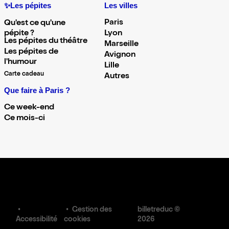
✨Les pépites
Les villes
Paris
Qu'est ce qu'une
pépite ?
Lyon
Les pépites du théâtre
Marseille
Les pépites de
Avignon
l'humour
Lille
Carte cadeau
Autres
Que faire à Paris ?
Ce week-end
Ce mois-ci
Gestion des
billetreduc ©
Accessibilité
cookies
2026