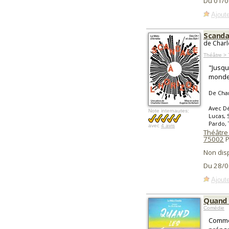
Du 01/0
Ajoute
Scandal
de Charl
Théâtre > 
"Jusqu
monde 
De Char
Avec Dé
Note internautes:
Lucas, 
Pardo, 
avec
4 avis
Théâtre
75002
P
Non dis
Du 28/0
Ajoute
Quand 
Comédie
Commen