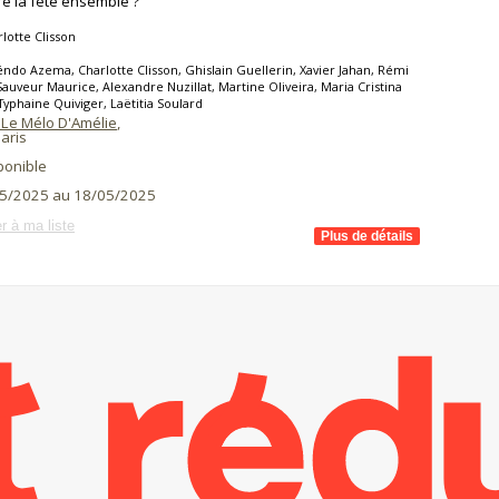
e la fête ensemble ?
lotte Clisson
ndo Azema, Charlotte Clisson, Ghislain Guellerin, Xavier Jahan, Rémi
Sauveur Maurice, Alexandre Nuzillat, Martine Oliveira, Maria Cristina
Typhaine Quiviger, Laëtitia Soulard
 Le Mélo D'Amélie
,
aris
ponible
5/2025 au 18/05/2025
r à ma liste