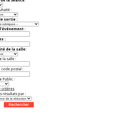
de la Séance:
exceptionnelle.
Jusqu'à -50%
uhaité :
e sortie :
d'événement :
es :
té de la salle:
la salle :
u code postal :
 Public :
 critères
es résultats par :