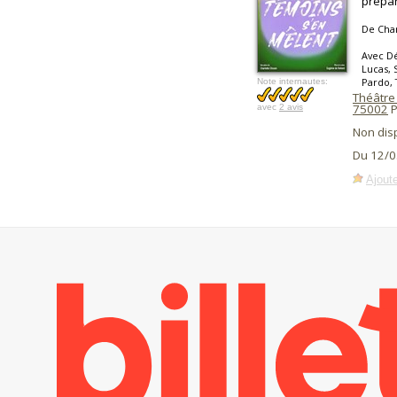
prépar
De Char
Avec Dé
Lucas, 
Pardo, 
Note internautes:
Théâtre
75002
P
avec
2 avis
Non dis
Du 12/0
Ajoute