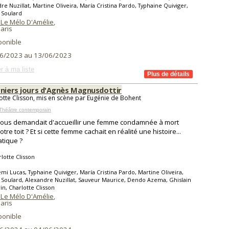
re Nuzillat, Martine Oliveira, María Cristina Pardo, Typhaine Quiviger,
a Soulard
 Le Mélo D'Amélie
,
aris
ponible
6/2023 au 13/06/2023
r à ma liste
rniers jours d'Agnès Magnusdottir
otte Clisson, mis en scène par Eugénie de Bohent
Théâtre contemporain
vous demandait d'accueillir une femme condamnée à mort
tre toit ? Et si cette femme cachait en réalité une histoire...
tique ?
lotte Clisson
mi Lucas, Typhaine Quiviger, María Cristina Pardo, Martine Oliveira,
a Soulard, Alexandre Nuzillat, Sauveur Maurice, Dendo Azema, Ghislain
in, Charlotte Clisson
 Le Mélo D'Amélie
,
aris
ponible