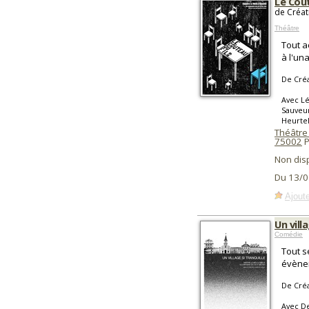
Le Cout
de Créat
Théâtre
Tout a
à l'un
De Créa
Avec Lé
Sauveur
Heurtel
Théâtre
75002
P
Non dis
Du 13/0
Ajoute
Un vill
Comédie
Tout s
évènem
De Créa
Avec De