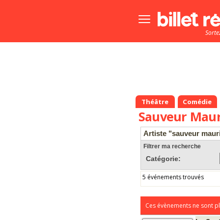
Bouton
menu
Sorte
principale
Théâtre
Comédie
Sauveur Maur
Artiste "sauveur maur
Filtrer ma recherche
Catégorie:
5 événements trouvés
Ces évènements ne sont pl