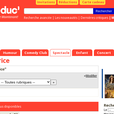
Invitations
Réductions
Carte cadeau
z Maintenant!
Recherche avancée
|
Les nouveautés
|
Dernières critiques
|
M
Humour
Comedy Club
Spectacle
Enfant
Concert
ice
ice"
»
Modifier
Rech
us disponibles
Le