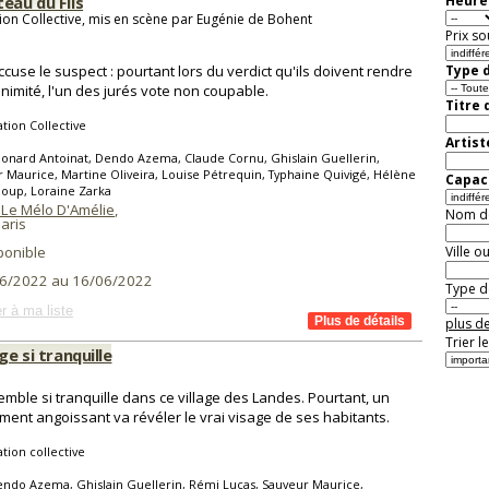
eau du Fils
Heure 
ion Collective, mis en scène par Eugénie de Bohent
Prix so
ccuse le suspect : pourtant lors du verdict qu'ils doivent rendre
Type d
animité, l'un des jurés vote non coupable.
Titre 
tion Collective
Artist
onard Antoinat, Dendo Azema, Claude Cornu, Ghislain Guellerin,
 Maurice, Martine Oliveira, Louise Pétrequin, Typhaine Quivigé, Hélène
Capaci
oup, Loraine Zarka
 Le Mélo D'Amélie
,
Nom de 
aris
ponible
Ville o
6/2022 au 16/06/2022
Type de
r à ma liste
plus de
Trier l
age si tranquille
emble si tranquille dans ce village des Landes. Pourtant, un
ent angoissant va révéler le vrai visage de ses habitants.
tion collective
ndo Azema, Ghislain Guellerin, Rémi Lucas, Sauveur Maurice,