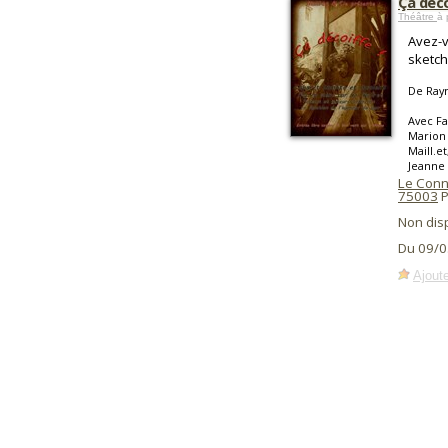
Ça déco
Théâtre
à 
Avez-v
sketch
De Raym
Avec Fa
Marion 
Maill.e
Jeanne 
Le Conn
75003
P
Non dis
Du 09/0
Ajoute