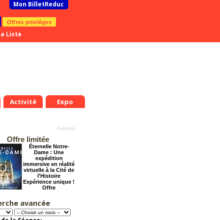
Mon BilletReduc
Offres privilèges
a Liste
Activité
Expo
Offre limitée
Éternelle Notre-
Dame : Une
expédition
immersive en réalité
virtuelle à la Cité de
l'Histoire
Expérience unique !
Offre
promotionnelle.
Jusqu'à -35%
erche avancée
La Cité Interdite :
Six siècles de