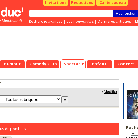
Invitations
Réductions
Carte cadeau
z Maintenant!
Recherche avancée
|
Les nouveautés
|
Dernières critiques
|
M
Humour
Comedy Club
Spectacle
Enfant
Concert
"
»
Modifier
Rech
us disponibles
Le