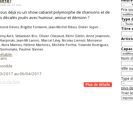
iffe !
Heure 
partir de 12 ans
Prix so
ous déjà vu un show cabaret polymorphe de chansons et de
s décalés joués avec humour, amour et dérision ?
Type d
ond Devos, Brigitte Fontaine, Jean-Michel Ribes, Didier Super...
Titre 
nny Avril, Sébastien Bro, Olivier Chazaud, Rémi Giblin, Anne Jovanovic,
Artist
Karpinski, Jean-Mi Lannic, Marcel Lévy, Nicolas Liensol, Monsieur
t, Nora Mames, Hélène Martinez, Michèle Portha, Yolande Rodriguez,
Capaci
Siomonato, Pauline Steiner.
étable
,
aris
Nom de 
ponible
Ville o
3/2017 au 06/04/2017
Type de
r à ma liste
plus de
Trier l