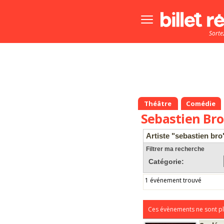
Bouton
menu
Sorte
principale
Théâtre
Comédie
Sebastien Bro
Artiste "sebastien bro
Filtrer ma recherche
Catégorie:
1 événement trouvé
Ces évènements ne sont pl