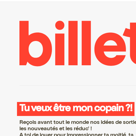
Tu veux être mon copain ?!
Reçois avant tout le monde nos idées de sorti
les nouveautés et les réduc' !
A toi de jouer pour impressionner ta moitié, ta