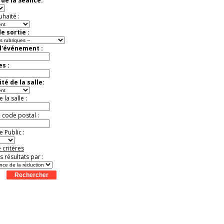
de la Séance:
mystères
Offre
exceptionnelle.
uhaité :
Jusqu'à -26%
e sortie :
d'événement :
es :
té de la salle:
la salle :
u code postal :
 Public :
 critères
es résultats par :