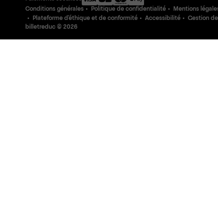
Conditions générales
Politique de confidentialité
Mentions légale
Plateforme d'éthique et de conformité
Accessibilité
Gestion de
billetreduc ©
2026