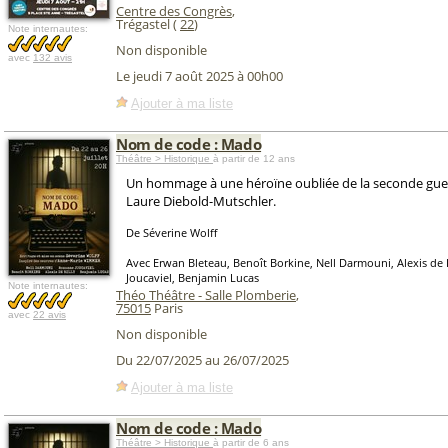
Centre des Congrès
,
Trégastel (
22
)
Note internautes:
Non disponible
avec
132 avis
Le jeudi 7 août 2025 à 00h00
Ajouter à ma liste
Nom de code : Mado
Théâtre > Historique
à partir de 12 ans
Un hommage à une héroïne oubliée de la seconde guer
Laure Diebold-Mutschler.
De Séverine Wolff
Avec Erwan Bleteau, Benoît Borkine, Nell Darmouni, Alexis de 
Joucaviel, Benjamin Lucas
Note internautes:
Théo Théâtre - Salle Plomberie
,
75015
Paris
avec
22 avis
Non disponible
Du 22/07/2025 au 26/07/2025
Ajouter à ma liste
Nom de code : Mado
Théâtre > Historique
à partir de 6 ans