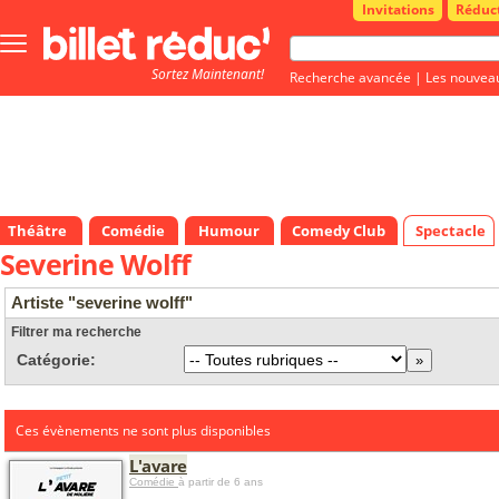
Invitations
Réduc
Bouton
menu
Sortez Maintenant!
principale
Recherche avancée
|
Les nouvea
Théâtre
Comédie
Humour
Comedy Club
Spectacle
Severine Wolff
Artiste "severine wolff"
Filtrer ma recherche
Catégorie:
Ces évènements ne sont plus disponibles
L'avare
Comédie
à partir de 6 ans