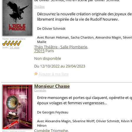
Théâtre
Découvrez la nouvelle création originale des Joyeux d
librement inspirée de la vie de Rudolf Noureev.
De Olivier Schmidt
Avec Ronan Hebman, Sacha Chardon, Alexandra Magin, Séveri
Note internautes:
Maille
Théo Théâtre - Salle Plomberie
,
avec
34 avis
75015
Paris
Non disponible
Du 12/10/2022 au 29/04/2023
Ajouter à ma liste
Monsieur Chasse
Comédie
Entre mensonges et portes qui claquent, opérette et 
époux volages et femmes vengeresses...
De Georges Feydeau
Avec Alexandra Magin, Séverine Wolff, Olivier Schmidt, Kévin 
Héron
Comédie Triomphe
,
Note internautes: