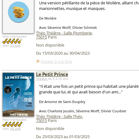
Une version pétillante de la pièce de Molière, alliant c
marionnettes, musique et masques.
De Molière
Avec Séverine Wolff, Olivier Schmidt
Théo Théâtre - Salle Plomberie
,
75015
Paris
Note internautes:
Non disponible
avec
22 avis
Du 15/03/2020 au 30/04/2023
Ajouter à ma liste
Le Petit Prince
Théâtre
de 6 à 15 ans
"Il était une fois un petit prince qui habitait une planè
grande que lui, et qui avait besoin d'un ami..."
De Antoine de Saint-Exupéry
Avec Charlotte Jouslin, Séverine Wolff, Olivier Courbier
Théo Théâtre - Salle Théo
,
75015
Paris
Note internautes:
Non disponible
avec
28 avis
Du 25/03/2023 au 01/03/2025