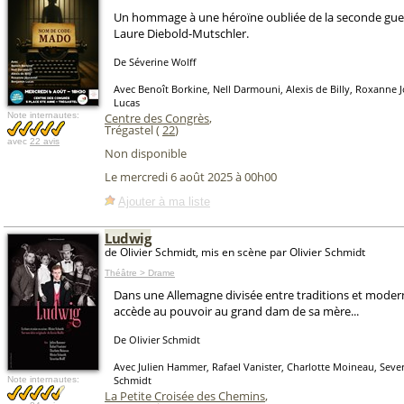
Un hommage à une héroïne oubliée de la seconde guer
Laure Diebold-Mutschler.
De Séverine Wolff
Avec Benoît Borkine, Nell Darmouni, Alexis de Billy, Roxanne 
Lucas
Note internautes:
Centre des Congrès
,
Trégastel (
22
)
avec
22 avis
Non disponible
Le mercredi 6 août 2025 à 00h00
Ajouter à ma liste
Ludwig
de Olivier Schmidt, mis en scène par Olivier Schmidt
Théâtre > Drame
Dans une Allemagne divisée entre traditions et moder
accède au pouvoir au grand dam de sa mère...
De Olivier Schmidt
Avec Julien Hammer, Rafael Vanister, Charlotte Moineau, Severi
Schmidt
Note internautes:
La Petite Croisée des Chemins
,