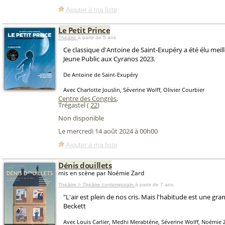
Ajouter à ma liste
Le Petit Prince
Théâtre
à partir de 5 ans
Ce classique d'Antoine de Saint-Exupéry a été élu meil
Jeune Public aux Cyranos 2023.
De Antoine de Saint-Exupéry
Avec Charlotte Jouslin, Séverine Wolff, Olivier Courbier
Centre des Congrès
,
Trégastel (
22
)
Non disponible
Le mercredi 14 août 2024 à 00h00
Ajouter à ma liste
Dénis douillets
mis en scène par Noémie Zard
Théâtre > Théâtre contemporain
à partir de 7 ans
"L'air est plein de nos cris. Mais l'habitude est une gra
Beckett
Avec Louis Carlier, Medhi Merabténe, Séverine Wolff, Noémie 